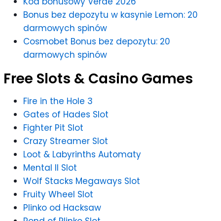
Kod bonusowy Verde 2026
Bonus bez depozytu w kasynie Lemon: 20
darmowych spinów
Cosmobet Bonus bez depozytu: 20
darmowych spinów
Free Slots & Casino Games
Fire in the Hole 3
Gates of Hades Slot
Fighter Pit Slot
Crazy Streamer Slot
Loot & Labyrinths Automaty
Mental II Slot
Wolf Stacks Megaways Slot
Fruity Wheel Slot
Plinko od Hacksaw