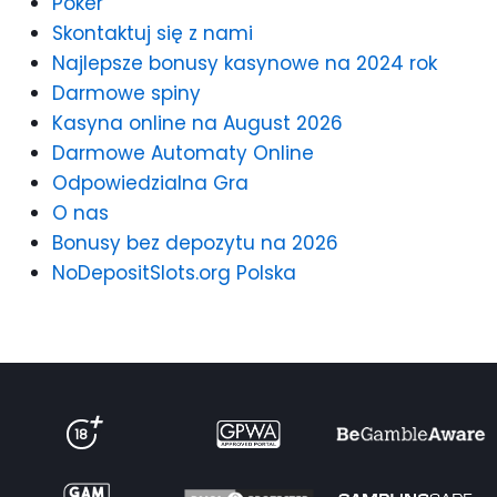
Poker
Skontaktuj się z nami
Najlepsze bonusy kasynowe na 2024 rok
Darmowe spiny
Kasyna online na August 2026
Darmowe Automaty Online
Odpowiedzialna Gra
O nas
Bonusy bez depozytu na 2026
NoDepositSlots.org Polska
+
18