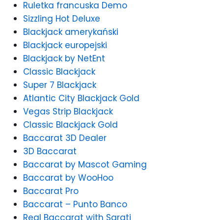
Ruletka francuska Demo
Sizzling Hot Deluxe
Blackjack amerykański
Blackjack europejski
Blackjack by NetEnt
Classic Blackjack
Super 7 Blackjack
Atlantic City Blackjack Gold
Vegas Strip Blackjack
Classic Blackjack Gold
Baccarat 3D Dealer
3D Baccarat
Baccarat by Mascot Gaming
Baccarat by WooHoo
Baccarat Pro
Baccarat – Punto Banco
Real Baccarat with Sarati