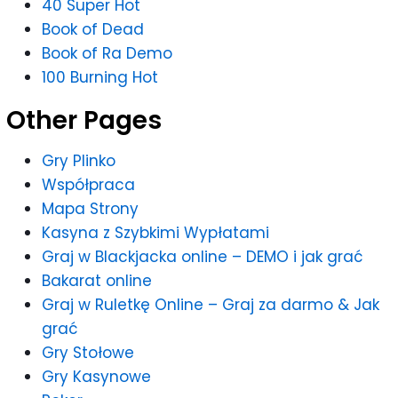
40 Super Hot
Book of Dead
Book of Ra Demo
100 Burning Hot
Other Pages
Gry Plinko
Współpraca
Mapa Strony
Kasyna z Szybkimi Wypłatami
Graj w Blackjacka online – DEMO i jak grać
Bakarat online
Graj w Ruletkę Online – Graj za darmo & Jak
grać
Gry Stołowe
Gry Kasynowe