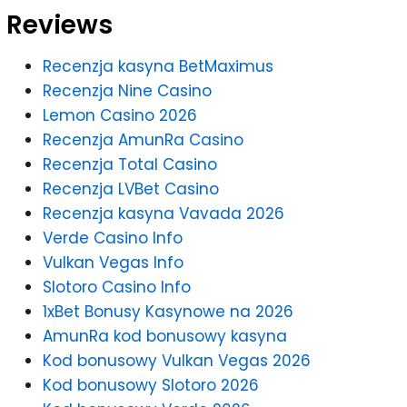
Reviews
Recenzja kasyna BetMaximus
Recenzja Nine Casino
Lemon Casino 2026
Recenzja AmunRa Casino
Recenzja Total Casino
Recenzja LVBet Casino
Recenzja kasyna Vavada 2026
Verde Casino Info
Vulkan Vegas Info
Slotoro Casino Info
1xBet Bonusy Kasynowe na 2026
AmunRa kod bonusowy kasyna
Kod bonusowy Vulkan Vegas 2026
Kod bonusowy Slotoro 2026