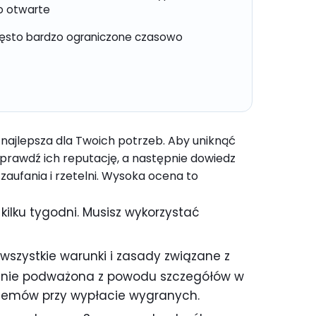
o otwarte
ęsto bardzo ograniczone czasowo
najlepsza dla Twoich potrzeb. Aby uniknąć
sprawdź ich reputację, a następnie dowiedz
 zaufania i rzetelni. Wysoka ocena to
lku tygodni. Musisz wykorzystać
 wszystkie warunki i zasady związane z
ostanie podważona z powodu szczegółów w
oblemów przy wypłacie wygranych.