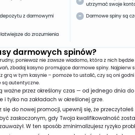
utrzymać swoje kont
z depozytu z darmowymi
Darmowe spiny są cz
łatwiejsze do zrozumienia
nusy darmowych spinów?
ny, ponieważ nie zawsze wiadomo, która z nich będzie 
kiwań, zbadaj kasyno promujące darmowe spiny. Najpierw 
 z grą w tym kasynie – pomoże to ustalić, czy są oni godni
e są autentyczne.
ważne przez określony czas — od jednego dnia do ki
i tylko na zakładach w określonej grze.
 się do nowej promocji, upewnij się, że przeczytałeś
est być zaskoczonym, gdy Twoja kwalifikowalność z
e zauważył. W ten sposób zminimalizujesz ryzyko pr