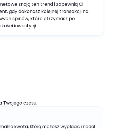
netowe znają ten trend i zapewnią Ci
nt, gdy dokonasz kolejnej transakcji na
owych spinów, które otrzymasz po
kości inwestycji.
a Twojego czasu.
ymalna kwota, którą możesz wypłacić i nadal