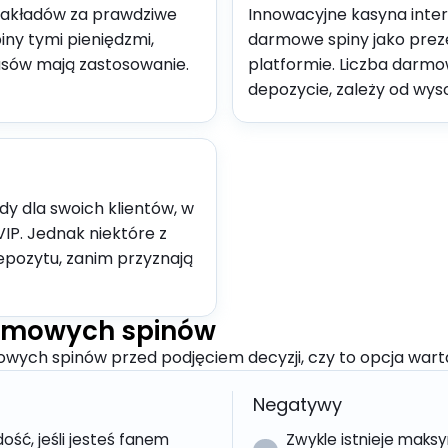
zakładów za prawdziwe
Innowacyjne kasyna inter
ny tymi pieniędzmi,
darmowe spiny jako preze
sów mają zastosowanie.
platformie. Liczba darm
depozycie, zależy od wyso
dy dla swoich klientów, w
IP. Jednak niektóre z
ozytu, zanim przyznają
armowych spinów
owych spinów przed podjęciem decyzji, czy to opcja wart
Negatywy
ść, jeśli jesteś fanem
Zwykle istnieje maks