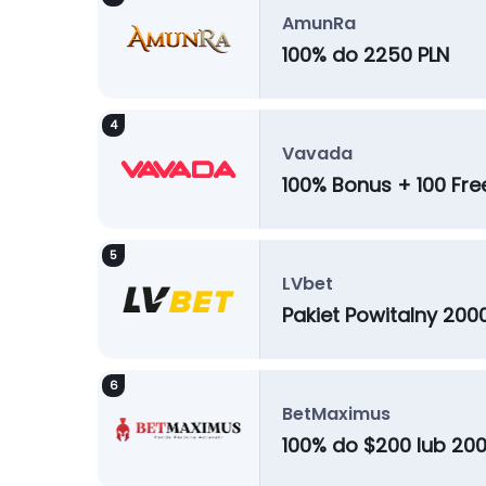
AmunRa
100% do 2250 PLN
Vavada
100% Bonus + 100 Fre
LVbet
Pakiet Powitalny 200
BetMaximus
100% do $200 lub 200