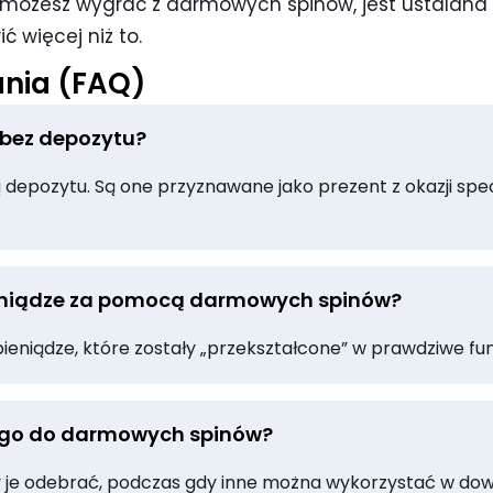
 możesz wygrać z darmowych spinów, jest ustalana 
 więcej niż to.
ania (FAQ)
bez depozytu?
depozytu. Są one przyznawane jako prezent z okazji spe
eniądze za pomocą darmowych spinów?
niądze, które zostały „przekształcone” w prawdziwe fun
ego do darmowych spinów?
je odebrać, podczas gdy inne można wykorzystać w dow