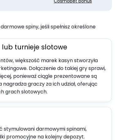
Cosmobet bonus
rmowe spiny, jeśli spełnisz określone
lub turnieje slotowe
entów, większość marek kasyn stworzyła
tingowe. Dołączenie do takiej gry sprawi,
więcej, ponieważ ciągle prezentowane są
nagradza graczy za ich udział, oferując
h grach slotowych.
yć stymulowani darmowymi spinami,
ki promocyjne na kolejny depozyt.