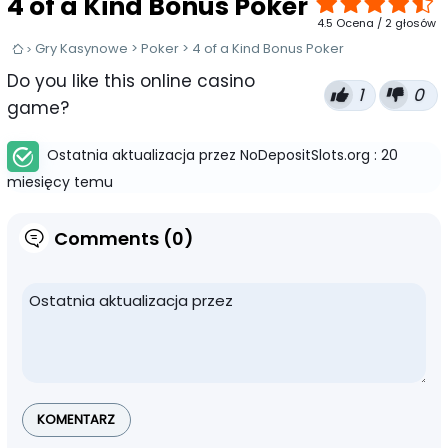
4 of a Kind Bonus Poker
4.5
Ocena /
2
głosów
Gry Kasynowe
Poker
4 of a Kind Bonus Poker
Do you like this online casino
1
0
game?
Ostatnia aktualizacja przez NoDepositSlots.org :
20
miesięcy temu
Comments (0)
KOMENTARZ