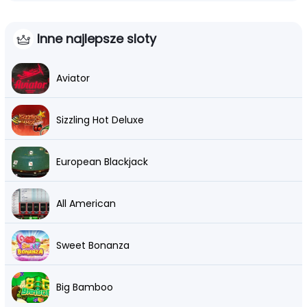
Inne najlepsze sloty
Aviator
Sizzling Hot Deluxe
European Blackjack
All American
Sweet Bonanza
Big Bamboo