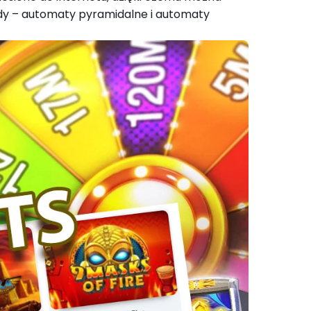
ndy – automaty pyramidalne i automaty