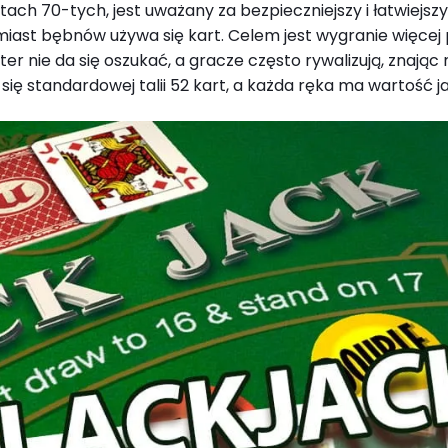
tach 70-tych, jest uważany za bezpieczniejszy i łatwiejsz
ast bębnów używa się kart. Celem jest wygranie więcej pie
 nie da się oszukać, a gracze często rywalizują, znając 
ę standardowej talii 52 kart, a każda ręka ma wartość j