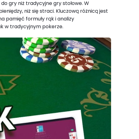
y do gry niż tradycyjne gry stołowe. W
niędzy, niż się straci. Kluczową różnicą jest
na pamięć formuły rąk i analizy
ak w tradycyjnym pokerze.