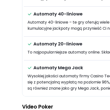
Automaty 40-liniowe
Automaty 40-liniowe – te gry oferują wie
kumulacyjne jackpoty mogą przynieść Ci n
Automaty 20-liniowe
To najpopularniejsze automaty online. Skła
Automaty Mega Jack
Wysokiej jakości automaty firmy Casino Te
się z potencjalną wypłatą na poziomie 96
są również znane jako gry Mega Jack, pon
Video Poker