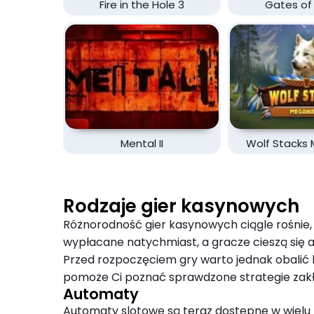
Fire in the Hole 3
Gates of
Mental II
Wolf Stacks
Rodzaje gier kasynowych
Różnorodność gier kasynowych ciągle rośnie
wypłacane natychmiast, a gracze cieszą się a
Przed rozpoczęciem gry warto jednak obalić k
pomoże Ci poznać sprawdzone strategie zak
Automaty
Automaty slotowe są teraz dostępne w wielu 