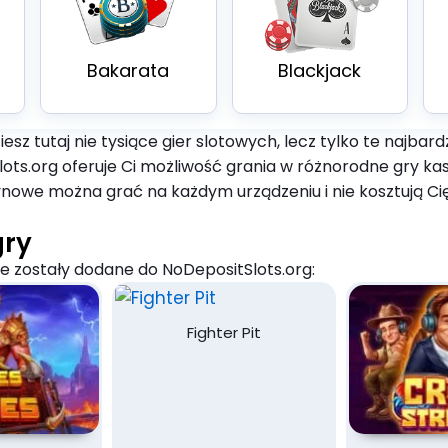
Bakarata
Blackjack
ziesz tutaj nie tysiące gier slotowych, lecz tylko te najba
ts.org oferuje Ci możliwość grania w różnorodne gry ka
ynowe można grać na każdym urządzeniu i nie kosztują Cię
gry
e zostały dodane do NoDepositSlots.org:
Fighter Pit