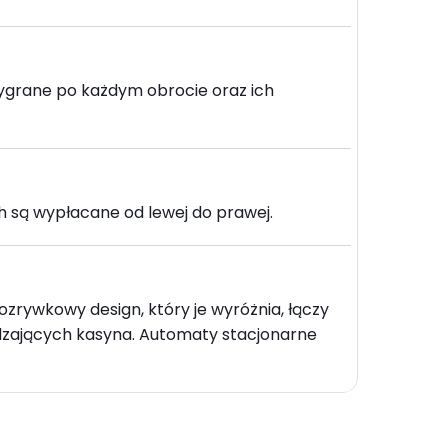
wygrane po każdym obrocie oraz ich
ch są wypłacane od lewej do prawej.
ozrywkowy design, który je wyróżnia, łączy
edzających kasyna. Automaty stacjonarne