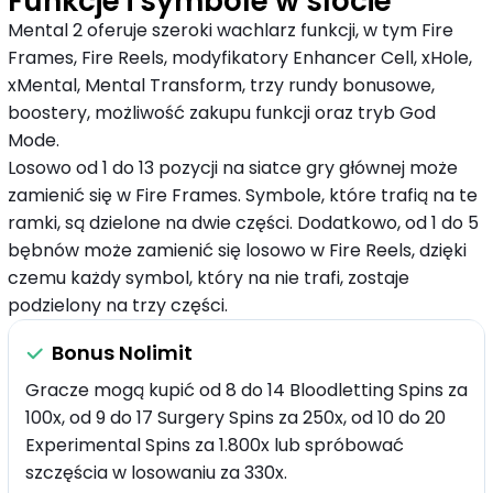
Funkcje i symbole w slocie
Mental 2 oferuje szeroki wachlarz funkcji, w tym Fire
Frames, Fire Reels, modyfikatory Enhancer Cell, xHole,
xMental, Mental Transform, trzy rundy bonusowe,
boostery, możliwość zakupu funkcji oraz tryb God
Mode.
Losowo od 1 do 13 pozycji na siatce gry głównej może
zamienić się w Fire Frames. Symbole, które trafią na te
ramki, są dzielone na dwie części. Dodatkowo, od 1 do 5
bębnów może zamienić się losowo w Fire Reels, dzięki
czemu każdy symbol, który na nie trafi, zostaje
podzielony na trzy części.
Bonus Nolimit
Gracze mogą kupić od 8 do 14 Bloodletting Spins za
100x, od 9 do 17 Surgery Spins za 250x, od 10 do 20
Experimental Spins za 1.800x lub spróbować
szczęścia w losowaniu za 330x.