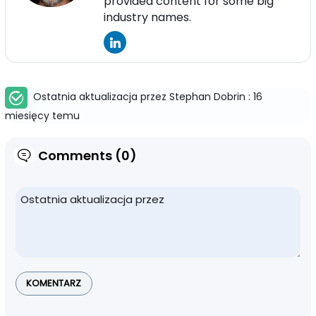
provided content for some big
industry names.
Ostatnia aktualizacja przez Stephan Dobrin :
16
miesięcy temu
Comments (0)
KOMENTARZ