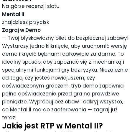
Na górze recenzji slotu
Mental II
znajdziesz przycisk
Zagraj w Demo
— Twój błyskawiczny bilet do bezpiecznej zabawy!
Wystarczy jedno kliknięcie, aby uruchomić wersję
demo i kręcić bębnami całkowicie za darmo. To
idealny sposób, aby zapoznać się z mechaniką i
specjalnymi funkcjami gry bez ryzyka. Niezależnie
od tego, czy jesteś nowicjuszem, czy
doświadczonym graczem, tryb demo zapewnia
pełne doświadczenie przed grą na prawdziwe
pieniądze. Wypróbuj bez obaw i odkryj wszystko,
co Mental II ma do zaoferowania — zagraj już
teraz!
Jakie jest RTP w Mental II?