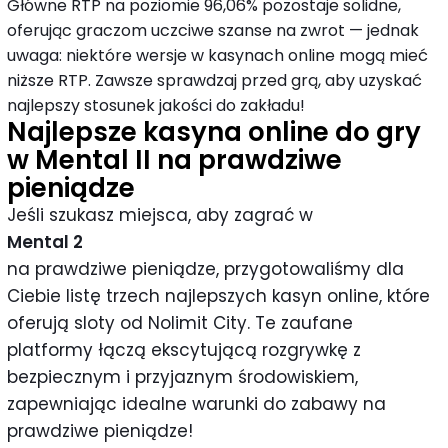
Główne RTP na poziomie 96,06% pozostaje solidne,
oferując graczom uczciwe szanse na zwrot — jednak
uwaga: niektóre wersje w kasynach online mogą mieć
niższe RTP. Zawsze sprawdzaj przed grą, aby uzyskać
najlepszy stosunek jakości do zakładu!
Najlepsze kasyna online do gry
w Mental II na prawdziwe
pieniądze
Jeśli szukasz miejsca, aby zagrać w
Mental 2
na prawdziwe pieniądze, przygotowaliśmy dla
Ciebie listę trzech najlepszych kasyn online, które
oferują sloty od Nolimit City. Te zaufane
platformy łączą ekscytującą rozgrywkę z
bezpiecznym i przyjaznym środowiskiem,
zapewniając idealne warunki do zabawy na
prawdziwe pieniądze!