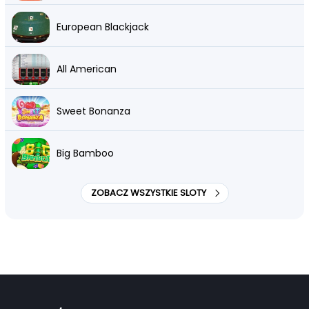
European Blackjack
All American
Sweet Bonanza
Big Bamboo
ZOBACZ WSZYSTKIE SLOTY