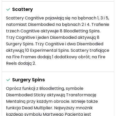
Scattery
Scattery Cognitive pojawiają się na bębnach 1, 3 i 5,
natomiast Disembodied na bębnach 2 i 4. Trafienie
trzech Cognitive aktywuje 8 Bloodletting Spins.
Trzy Cognitive i jeden Disembodied aktywują 8
Surgery Spins. Trzy Cognitive i dwa Disembodied
aktywują 10 Experimental Spins. Scattery trafiające
na Fire Frames dodają 1 dodatkowy obrót; na Fire
Reels dodają 2.
Surgery Spins
Oprócz funkcji z Bloodletting, symbole
Disembodied Sticky aktywują Transformację
Mentalną przy każdym obrocie. Istnieje także
funkcja Dead Multiplier. Najwyższy mnożnik
każdego symbolu Martwego Pacjenta jest