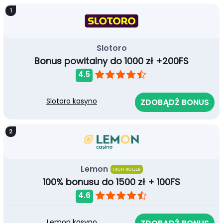
Slotoro
Bonus powitalny do 1000 zł +200FS
4.5
Slotoro kasyno
ZDOBĄDŹ BONUS
Lemon
HIGH ROLLER
100% bonusu do 1500 zł + 100FS
4.6
Lemon kasyno