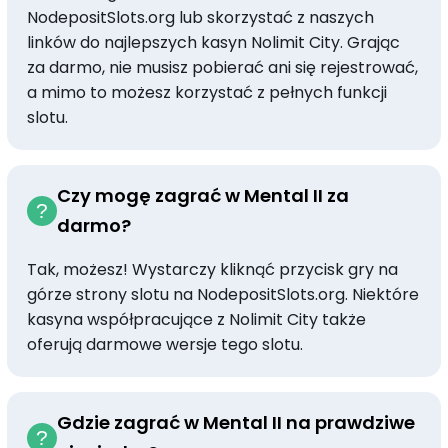
NodepositSlots.org lub skorzystać z naszych
linków do najlepszych kasyn Nolimit City. Grając
za darmo, nie musisz pobierać ani się rejestrować,
a mimo to możesz korzystać z pełnych funkcji
slotu.
Czy mogę zagrać w Mental II za
darmo?
Tak, możesz! Wystarczy kliknąć przycisk gry na
górze strony slotu na NodepositSlots.org. Niektóre
kasyna współpracujące z Nolimit City także
oferują darmowe wersje tego slotu.
Gdzie zagrać w Mental II na prawdziwe