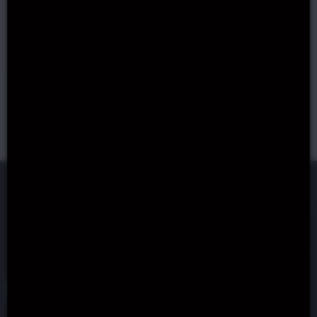
Big Bamboo Slot
ZOBACZ WSZYSTKIE SLOTY
+
18