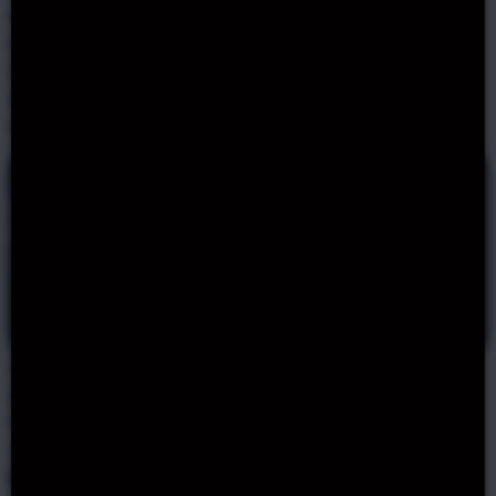
darmowym spinom bez depozytu. Wystarczy użyć
kodu bonusowego
NODEPOSLOTS30
, aby aktywować
bonus i przetestować kasyno bez ryzyka. Darmowe
spiny pozwalają wygrać prawdziwe pieniądze bez
konieczności wpłaty własnych środków.
Slotoro 30FS No
Deposit
Darmowe spiny
Bonus bez depozytu
NODEPOSLOTS30
Zdobądź bonus
Bonus bez depozytu jest przeznaczony dla nowych
graczy i stanowi doskonały sposób na poznanie funkcji
kasyna, automatów i ogólnego doświadczenia gry bez
zobowiązań finansowych.
Pakiet bonusu powitalnego