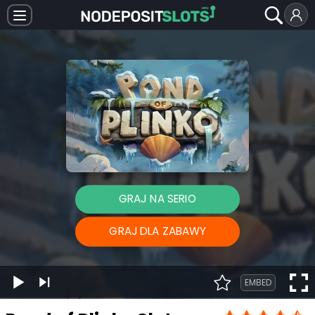
GRAJ NA SERIO
GRAJ DLA ZABAWY
EMBED