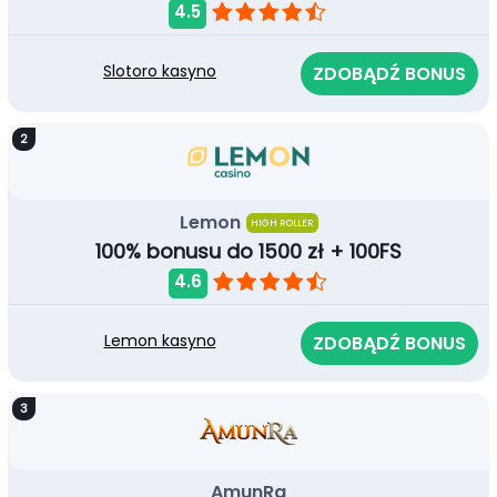
4.5
Slotoro kasyno
ZDOBĄDŹ BONUS
Lemon
HIGH ROLLER
100% bonusu do 1500 zł + 100FS
4.6
Lemon kasyno
ZDOBĄDŹ BONUS
AmunRa