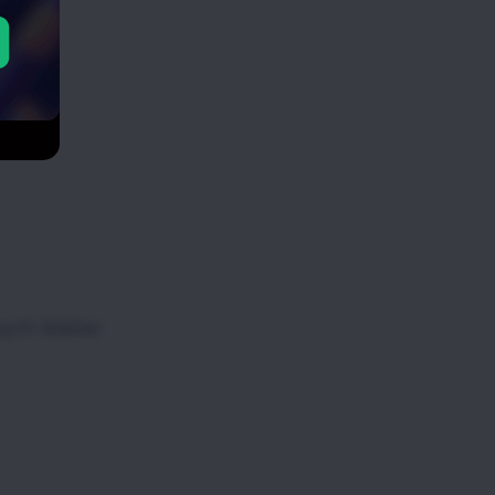
ych linków: