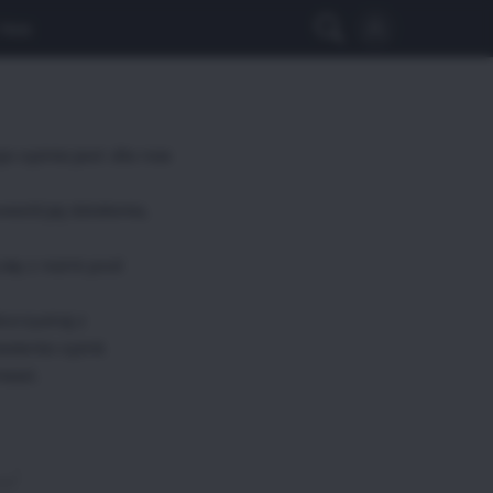
 Nas
a opinia jest dla nas
tii jej działania,
 się z nami pod
orzystaj z
enia opinii.
iast.