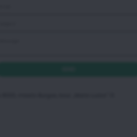
SEND
 8000, miasto Burgas, boul. „Maria Luziza” 13