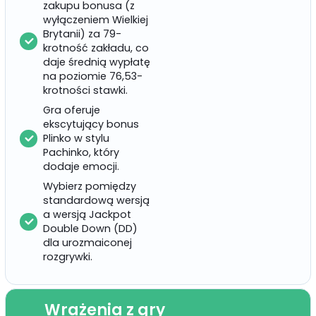
zakupu bonusa (z
wyłączeniem Wielkiej
Brytanii) za 79-
krotność zakładu, co
daje średnią wypłatę
na poziomie 76,53-
krotności stawki.
Gra oferuje
ekscytujący bonus
Plinko w stylu
Pachinko, który
dodaje emocji.
Wybierz pomiędzy
standardową wersją
a wersją Jackpot
Double Down (DD)
dla urozmaiconej
rozgrywki.
Wrażenia z gry