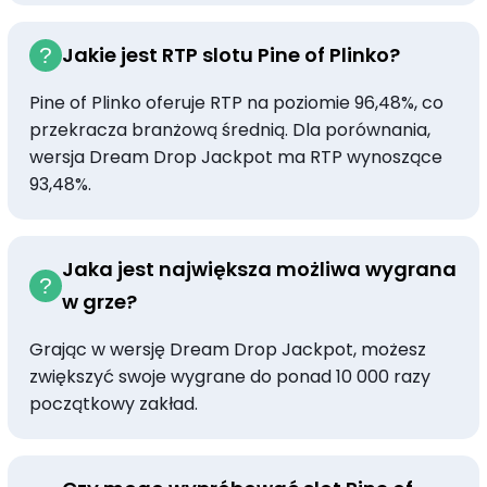
Jakie jest RTP slotu Pine of Plinko?
Pine of Plinko oferuje RTP na poziomie 96,48%, co
przekracza branżową średnią. Dla porównania,
wersja Dream Drop Jackpot ma RTP wynoszące
93,48%.
Jaka jest największa możliwa wygrana
w grze?
Read More
Grając w wersję Dream Drop Jackpot, możesz
zwiększyć swoje wygrane do ponad 10 000 razy
początkowy zakład.