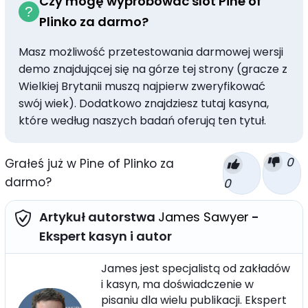
Czy mogę wypróbować slot Pine of
Plinko za darmo?
Masz możliwość przetestowania darmowej wersji
demo znajdującej się na górze tej strony (gracze z
Wielkiej Brytanii muszą najpierw zweryfikować
swój wiek). Dodatkowo znajdziesz tutaj kasyna,
które według naszych badań oferują ten tytuł.
0
Grałeś już w Pine of Plinko za
darmo?
0
Artykuł autorstwa
James Sawyer
-
Ekspert kasyn i autor
James jest specjalistą od zakładów
i kasyn, ma doświadczenie w
pisaniu dla wielu publikacji. Ekspert