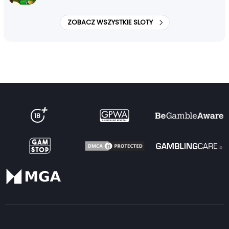
ZOBACZ WSZYSTKIE SLOTY
+
18