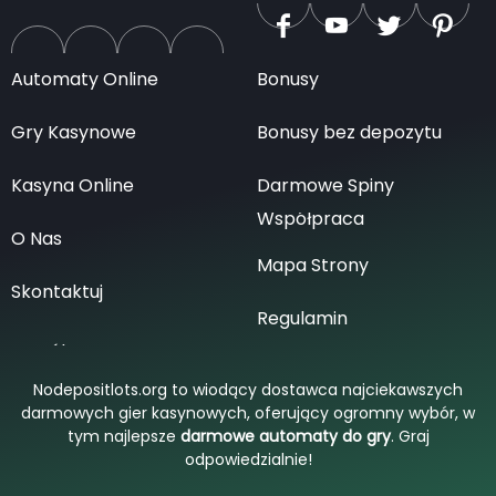
Automaty Online
Bonusy
Gry Kasynowe
Bonusy bez depozytu
Kasyna Online
Darmowe Spiny
Współpraca
O Nas
Mapa Strony
Skontaktuj
Regulamin
Nodepositlots.org to wiodący dostawca najciekawszych
darmowych gier kasynowych, oferujący ogromny wybór, w
tym najlepsze
darmowe automaty do gry
. Graj
odpowiedzialnie!