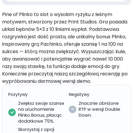
Pine of Plinko to slot o wysokim ryzyku z leśnym
motywem, stworzony przez Print Studios. Gra posiada
układ bębnów 5×3 z 10 liniami wypłat. Podstawowa
rozgrywka jest dość prosta, ale unikalny bonus Plinko,
inspirowany grą Pachinko, oferuje szansę 1 na 100 na
sukces — którą można zwiększyć. Wypuszczając kule,
aby awansować i potencjalnie wygrać nawet 10 000
razy swoją stawkę, ta funkcja dodaje emocji do gry.
Koniecznie przeczytaj naszą szczegółową recenzję po
wypróbowaniu darmowej wersji demo.
Pozytywy
Negatywy
Zwiększ swoje szanse
Znacznie obniżone
na uruchomienie
RTP w wersji Double
Plinko Bonus, płacąc
Down.
dodatkowe 75%.
Skorzystaj z opcji