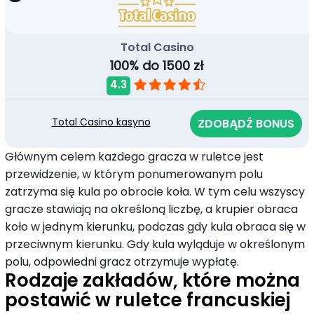
Total Casino
100% do 1500 zł
4.3
Total Casino kasyno
ZDOBĄDŹ BONUS
Głównym celem każdego gracza w ruletce jest
przewidzenie, w którym ponumerowanym polu
zatrzyma się kula po obrocie koła. W tym celu wszyscy
gracze stawiają na określoną liczbę, a krupier obraca
koło w jednym kierunku, podczas gdy kula obraca się w
przeciwnym kierunku. Gdy kula wyląduje w określonym
polu, odpowiedni gracz otrzymuje wypłatę.
Rodzaje zakładów, które można
postawić w ruletce francuskiej