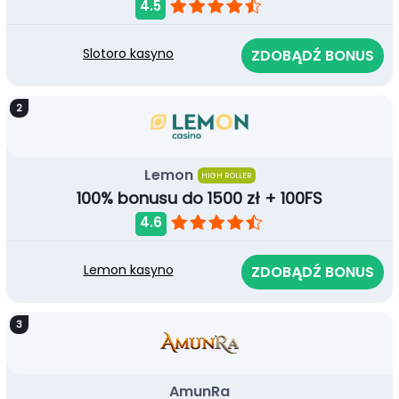
4.5
Slotoro kasyno
ZDOBĄDŹ BONUS
Lemon
HIGH ROLLER
100% bonusu do 1500 zł + 100FS
4.6
Lemon kasyno
ZDOBĄDŹ BONUS
AmunRa