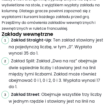
wyświetlane na stole, z wyjątkiem wypłaty zakładu na
kolumnę. Dlatego gracze powinni zapoznać się z
wypłatami i kursami każdego zakładu przed grą.
Przejdźmy do omówienia zakładów wewnętrznych i
zewnętrznych w ruletce francuskiej.
Zakłady wewnętrzne
Zakład Straight-Up
: Ten zakład stawiany jest
na pojedynczą liczbę, w tym „0”. Wypłata
wynosi 35 do 1.
Zakład Split: Zakład „Dwa na raz” obejmuje
dwie sąsiednie liczby i stawiany jest na linii
między tymi liczbami. Zakład może również
obejmować 0 i 1, 0 i 2, 0 i 3. Wypłata wynosi 17
do 1.
Zakład Street
: Obejmuje wszystkie trzy liczby
w jednym rzędzie i stawiany jest na linii na