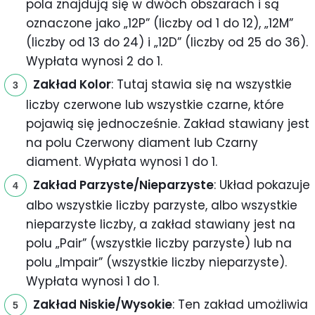
pola znajdują się w dwóch obszarach i są
oznaczone jako „12P” (liczby od 1 do 12), „12M”
(liczby od 13 do 24) i „12D” (liczby od 25 do 36).
Wypłata wynosi 2 do 1.
Zakład Kolor
: Tutaj stawia się na wszystkie
liczby czerwone lub wszystkie czarne, które
pojawią się jednocześnie. Zakład stawiany jest
na polu Czerwony diament lub Czarny
diament. Wypłata wynosi 1 do 1.
Zakład Parzyste/Nieparzyste
: Układ pokazuje
albo wszystkie liczby parzyste, albo wszystkie
nieparzyste liczby, a zakład stawiany jest na
polu „Pair” (wszystkie liczby parzyste) lub na
polu „Impair” (wszystkie liczby nieparzyste).
Wypłata wynosi 1 do 1.
Zakład Niskie/Wysokie
: Ten zakład umożliwia