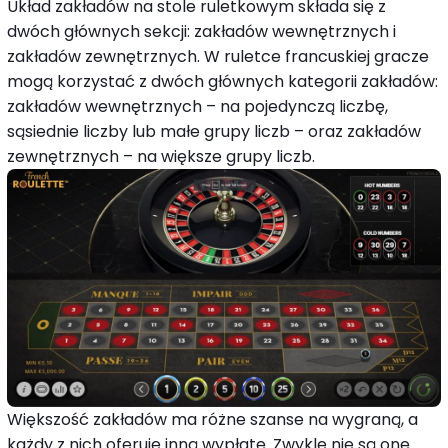
Układ zakładów na stole ruletkowym składa się z
dwóch głównych sekcji: zakładów wewnętrznych i
zakładów zewnętrznych. W ruletce francuskiej gracze
mogą korzystać z dwóch głównych kategorii zakładów:
zakładów wewnętrznych – na pojedynczą liczbę,
sąsiednie liczby lub małe grupy liczb – oraz zakładów
zewnętrznych – na większe grupy liczb.
Większość zakładów ma różne szanse na wygraną, a
każdy z nich oferuje inną wypłatę. Zwykle nie są one