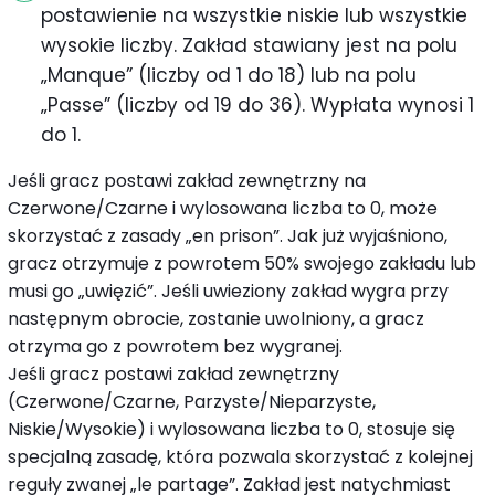
postawienie na wszystkie niskie lub wszystkie
wysokie liczby. Zakład stawiany jest na polu
„Manque” (liczby od 1 do 18) lub na polu
„Passe” (liczby od 19 do 36). Wypłata wynosi 1
do 1.
Jeśli gracz postawi zakład zewnętrzny na
Czerwone/Czarne i wylosowana liczba to 0, może
skorzystać z zasady „en prison”. Jak już wyjaśniono,
gracz otrzymuje z powrotem 50% swojego zakładu lub
musi go „uwięzić”. Jeśli uwieziony zakład wygra przy
następnym obrocie, zostanie uwolniony, a gracz
otrzyma go z powrotem bez wygranej.
Jeśli gracz postawi zakład zewnętrzny
(Czerwone/Czarne, Parzyste/Nieparzyste,
Niskie/Wysokie) i wylosowana liczba to 0, stosuje się
specjalną zasadę, która pozwala skorzystać z kolejnej
reguły zwanej „le partage”. Zakład jest natychmiast