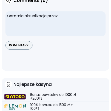
Comments (0)
KOMENTARZ
Najlepsze kasyna
Bonus powitalny do 1000 zł
+200FS
100% bonusu do 1500 zł +
100FS