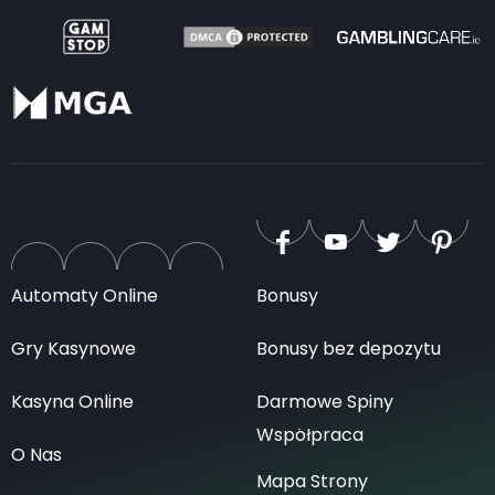
Automaty Online
Bonusy
Gry Kasynowe
Bonusy bez depozytu
Kasyna Online
Darmowe Spiny
Współpraca
O Nas
Mapa Strony