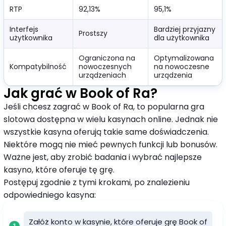
RTP
92,13%
95,1%
Interfejs
Bardziej przyjazny
Prostszy
użytkownika
dla użytkownika
Ograniczona na
Optymalizowana
Kompatybilność
nowoczesnych
na nowoczesne
urządzeniach
urządzenia
Jak grać w Book of Ra?
Jeśli chcesz zagrać w Book of Ra, to popularna gra
slotowa dostępna w wielu kasynach online. Jednak nie
wszystkie kasyna oferują takie same doświadczenia.
Niektóre mogą nie mieć pewnych funkcji lub bonusów.
Ważne jest, aby zrobić badania i wybrać najlepsze
kasyno, które oferuje tę grę.
Postępuj zgodnie z tymi krokami, po znalezieniu
odpowiedniego kasyna:
Załóż konto w kasynie, które oferuje grę Book of