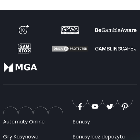
+
18
Automaty Online
Bonusy
Gry Kasynowe
Bonusy bez depozytu