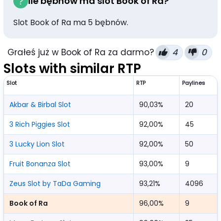
Ile bębnów ma slot Book of Ra?
Slot Book of Ra ma 5 bębnów.
Grałeś już w Book of Ra za darmo?
4
0
Slots with similar RTP
Slot
RTP
Paylines
Akbar & Birbal Slot
90,03%
20
3 Rich Piggies Slot
92,00%
45
3 Lucky Lion Slot
92,00%
50
Fruit Bonanza Slot
93,00%
9
Zeus Slot by TaDa Gaming
93,21%
4096
Book of Ra
96,00%
9