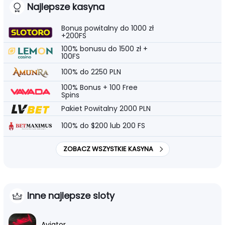
Najlepsze kasyna
Bonus powitalny do 1000 zł
+200FS
100% bonusu do 1500 zł +
100FS
100% do 2250 PLN
100% Bonus + 100 Free
Spins
Pakiet Powitalny 2000 PLN
100% do $200 lub 200 FS
ZOBACZ WSZYSTKIE KASYNA
Inne najlepsze sloty
Aviator