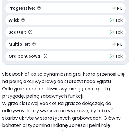
Progressive:
NIE
Wild:
Tak
Scatter:
Tak
Multiplier:
NIE
Gra bonusowa:
Tak
Slot Book of Ra to dynamiczna gra, która przenosi Cię
na pełną akcji wyprawę do starożytnego Egiptu.
Odkryjesz cenne relikwie, wyruszając na epicką
przygodę, pełną zabawnych funkcji.
W grze slotowej Book of Ra gracze dołączają do
odkrywcy, który wyrusza na wyprawę, by odkryć
skarby ukryte w starożytnych grobowcach. Główny
bohater przypomina Indianę Jonesa i pełni rolę