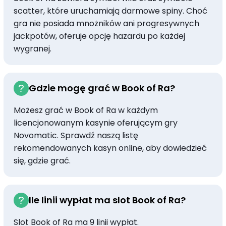
scatter, które uruchamiają darmowe spiny. Choć
gra nie posiada mnożników ani progresywnych
jackpotów, oferuje opcję hazardu po każdej
wygranej.
Gdzie mogę grać w Book of Ra?
Możesz grać w Book of Ra w każdym
licencjonowanym kasynie oferującym gry
Novomatic. Sprawdź naszą listę
rekomendowanych kasyn online, aby dowiedzieć
się, gdzie grać.
Ile linii wypłat ma slot Book of Ra?
Slot Book of Ra ma 9 linii wypłat.