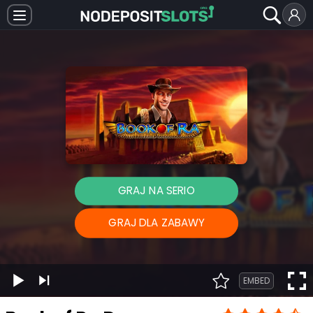
GRAJ NA SERIO
GRAJ DLA ZABAWY
EMBED