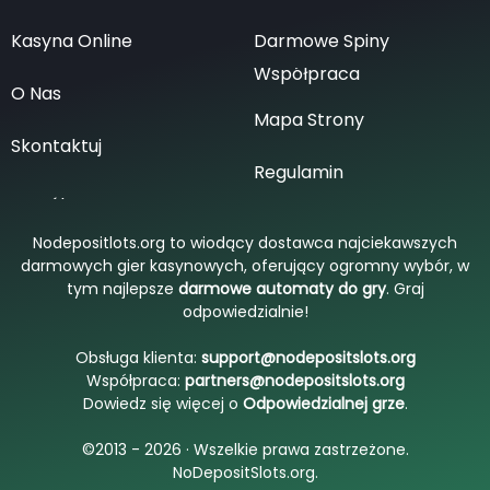
Kasyna Online
Darmowe Spiny
Współpraca
O Nas
Mapa Strony
Skontaktuj
Regulamin
Nodepositlots.org to wiodący dostawca najciekawszych
darmowych gier kasynowych, oferujący ogromny wybór, w
tym najlepsze
darmowe automaty do gry
. Graj
odpowiedzialnie!
Obsługa klienta:
support@nodepositslots.org
Współpraca:
partners@nodepositslots.org
Dowiedz się więcej o
Odpowiedzialnej grze
.
©2013 - 2026 · Wszelkie prawa zastrzeżone.
NoDepositSlots.org.