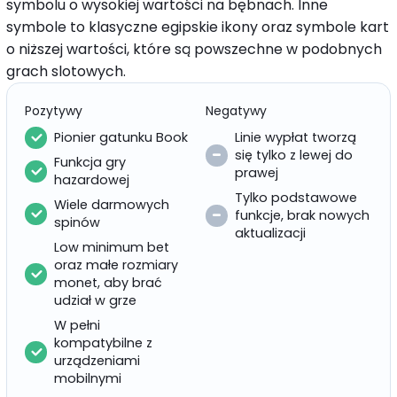
symbolu o wysokiej wartości na bębnach. Inne
symbole to klasyczne egipskie ikony oraz symbole kart
o niższej wartości, które są powszechne w podobnych
grach slotowych.
Pozytywy
Negatywy
Pionier gatunku Book
Linie wypłat tworzą
się tylko z lewej do
Funkcja gry
prawej
hazardowej
Tylko podstawowe
Wiele darmowych
funkcje, brak nowych
spinów
aktualizacji
Low minimum bet
oraz małe rozmiary
monet, aby brać
udział w grze
W pełni
kompatybilne z
urządzeniami
mobilnymi