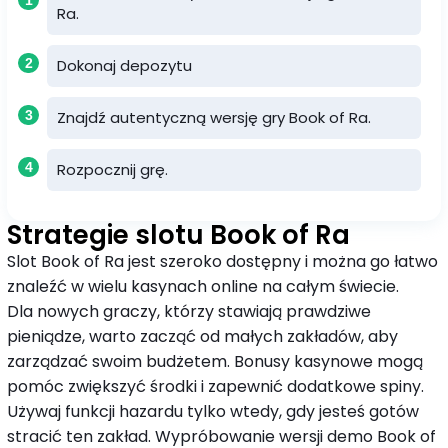
Ra.
Dokonaj depozytu
Znajdź autentyczną wersję gry Book of Ra.
Rozpocznij grę.
Strategie slotu Book of Ra
Slot Book of Ra jest szeroko dostępny i można go łatwo
znaleźć w wielu kasynach online na całym świecie.
Dla nowych graczy, którzy stawiają prawdziwe
pieniądze, warto zacząć od małych zakładów, aby
zarządzać swoim budżetem. Bonusy kasynowe mogą
pomóc zwiększyć środki i zapewnić dodatkowe spiny.
Używaj funkcji hazardu tylko wtedy, gdy jesteś gotów
stracić ten zakład. Wypróbowanie wersji demo Book of