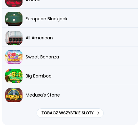
European Blackjack
All American
Sweet Bonanza
Big Bamboo
Medusa’s Stone
ZOBACZ WSZYSTKIE SLOTY