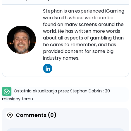
Stephan is an experienced iGaming
wordsmith whose work can be
found on many screens around the
world. He has written more words
about all aspects of gambling than
he cares to remember, and has
provided content for some big
industry names.
Ostatnia aktualizacja przez Stephan Dobrin :
20
miesięcy temu
Comments (0)