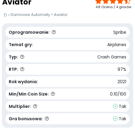
Aviator
4.8
Ocena /
4
głosów
Darmowe Automaty
Aviator
Oprogramowanie:
Spribe
Temat gry:
Airplanes
Typ:
Crash Games
RTP:
97%
Rok wydania:
2021
Min/Min Coin Size:
0.10/100
Multiplier:
Tak
Gra bonusowa:
Tak