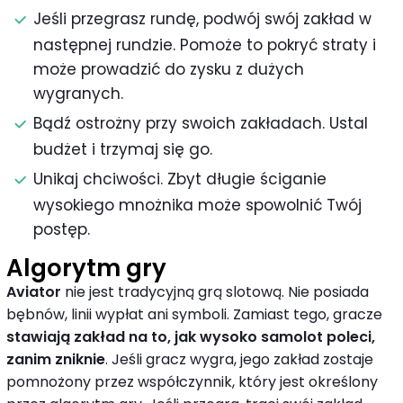
Jeśli przegrasz rundę, podwój swój zakład w
następnej rundzie. Pomoże to pokryć straty i
może prowadzić do zysku z dużych
wygranych.
Bądź ostrożny przy swoich zakładach. Ustal
budżet i trzymaj się go.
Unikaj chciwości. Zbyt długie ściganie
wysokiego mnożnika może spowolnić Twój
postęp.
Algorytm gry
Aviator
nie jest tradycyjną grą slotową. Nie posiada
bębnów, linii wypłat ani symboli. Zamiast tego, gracze
stawiają zakład na to, jak wysoko samolot poleci,
zanim zniknie
. Jeśli gracz wygra, jego zakład zostaje
pomnożony przez współczynnik, który jest określony