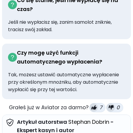
Co się stanie, jeśli nie wypłacę się na
czas?
Jeśli nie wypłacisz się, zanim samolot zniknie,
tracisz swój zakład.
Czy mogę użyć funkcji
automatycznego wypłacenia?
Tak, możesz ustawić automatyczne wypłacenie
przy określonym mnożniku, aby automatycznie
wypłacić się przy tej wartości.
Grałeś już w Aviator za darmo?
7
0
Artykuł autorstwa
Stephan Dobrin
-
Ekspert kasyn i autor