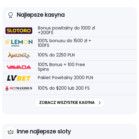
Najlepsze kasyna
Bonus powitalny do 1000 zł
+200FS
100% bonusu do 1500 zł +
100FS
100% do 2250 PLN
100% Bonus + 100 Free
Spins
Pakiet Powitalny 2000 PLN
100% do $200 lub 200 FS
ZOBACZ WSZYSTKIE KASYNA
Inne najlepsze sloty