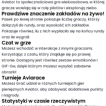
Aviator to społecznościowa gra wieloosobowa, w której
gracze wcielają się w rolę pilotów i eksplorują niebo.
Prawdziwe znaczenie zakładów na żywo!
Pasek po lewej stronie pokazuje liczbę graczy, którzy
dołączyli do rundy, oraz wysokość ich zakładów.
Pokazuje również, ilu z nich wypłaciło się na końcu rundy
oraz ile wygrali.
Czat w grze
Możesz wchodzić w interakcje z innymi graczami,
korzystając z czatu, który znajduje się po prawej
stronie. Dostępny jest również zestaw emotikonów i
GIF-ów, dzięki którym możesz wysyłać zabawne
obrazki!
Turnieje Aviarace
Możesz brać udział w różnych turniejach gier
pieniężnych Aviator, aby zdobywać dodatkowe punkty
i nagrody.
Statystyki w czasie rzeczywistym