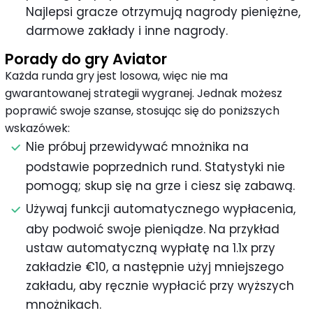
Najlepsi gracze otrzymują nagrody pieniężne,
darmowe zakłady i inne nagrody.
Porady do gry Aviator
Każda runda gry jest losowa, więc nie ma
gwarantowanej strategii wygranej. Jednak możesz
poprawić swoje szanse, stosując się do poniższych
wskazówek:
Nie próbuj przewidywać mnożnika na
podstawie poprzednich rund. Statystyki nie
pomogą; skup się na grze i ciesz się zabawą.
Używaj funkcji automatycznego wypłacenia,
aby podwoić swoje pieniądze. Na przykład
ustaw automatyczną wypłatę na 1.1x przy
zakładzie €10, a następnie użyj mniejszego
zakładu, aby ręcznie wypłacić przy wyższych
mnożnikach.