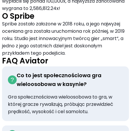
wypłacili się ponad 100,000x, a najwyższa zanotowana
wygrana to 2,586,812.24x!
O Spribe
Spribe zostało założone w 2018 roku, a jego najwyżej
oceniana gra została uruchomiona rok później, w 2019
roku. Studio jest innowacyjnym twórcą gier „smart”, a
jedno z jego ostatnich dzieł jest doskonałym
przykładem tego podejścia.
FAQ Aviator
Co to jest społecznościowa gra
wieloosobowa w kasynie?
Gra społecznościowa wieloosobowa to gra, w
której gracze rywalizują, próbując przewidzieć
prędkość, wysokość i cel samolotu.