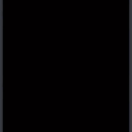
Lemon
HIGH ROLLER
100% bonusu do 1500 zł + 100FS
4.6
Lemon kasyno
ZDOBĄDŹ BONUS
AmunRa
100% do 2250 PLN
4.1