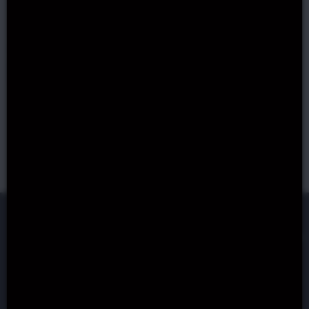
Sweet Bonanza
Big Bamboo
ZOBACZ WSZYSTKIE SLOTY
+
18