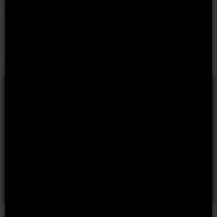
wizualizacji, podobnych do tych sprzed 20 lat. Tło ma
teksturowany wzór drewna, podkreślający niebieską
powierzchnię gry, nadając klasyczny wygląd. Możesz
zagrać w 40 Super Hot za darmo
na
Nodepositslots.org, klikając przycisk „graj” powyżej.
40 Super Hot Slot Demo