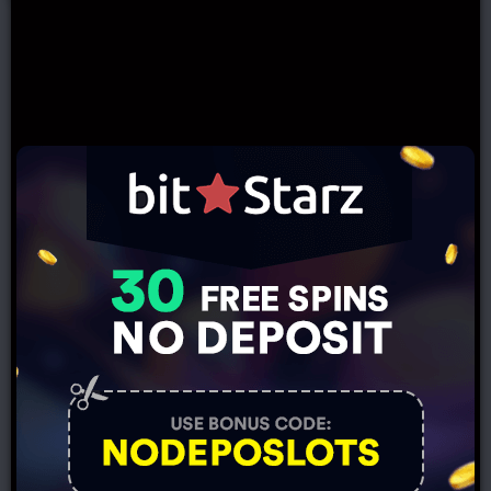
1. Ustal budżet
Przed rozpoczęciem gry ustal budżet i trzymaj się
go. Zdecyduj, ile pieniędzy jesteś gotów wydać i
nigdy nie przekraczaj tej kwoty. Gry na
automatach mogą być zabawne, ale nie wydawaj
pieniędzy, których nie możesz sobie pozwolić
stracić. Ustalenie budżetu pomoże Ci kontrolować
swoje finanse i sprawi, że Twoje doświadczenie z
grami hazardowymi będzie przyjemne.
2. Graj na maksymalnej liczbie linii
wypłat
W 40 Super Hot Slot za darmo, grając na
maksymalnej liczbie linii wypłat, masz najlepsze
szanse na wygraną. Grając na mniejszej liczbie linii,