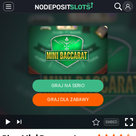
GRAJ NA SERIO
GRAJ DLA ZABAWY
EMBED