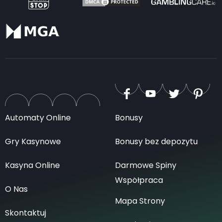
Automaty Online
Bonusy
Gry Kasynowe
Bonusy bez depozytu
Kasyna Online
Darmowe Spiny
Współpraca
O Nas
Mapa Strony
Skontaktuj