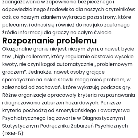
zaangażowania w zapewnienie bezpiecznego i
odpowiedzialnego środowiska dla naszych czytelników:
coś, co naszym zdaniem wykracza poza strony, które
polecamy, i odnosi się również do nas jako zaufanego
źródła informacji dla graczy na całym świecie.
Rozpoznanie problemu
Okazjonalne granie nie jest niczym złym, a nawet bycie
tzw. „high rollerem”, który regularnie obstawia wysokie
kwoty, nie czyni kogoś automatycznie „problemowym
graczem”. Jednakże, nawet osoby grające
sporadycznie na niskie stawki mogą mieć problem, w
zależności od zachowań, które wykazują podczas gry.
Różne organizacje opracowały kryteria rozpoznawania
i diagnozowania zaburzeń hazardowych. Poniższe
kryteria pochodzą od Amerykańskiego Towarzystwa
Psychiatrycznego i są zawarte w Diagnostycznym i
Statystycznym Podręczniku Zaburzeń Psychicznych
(DSM-5):