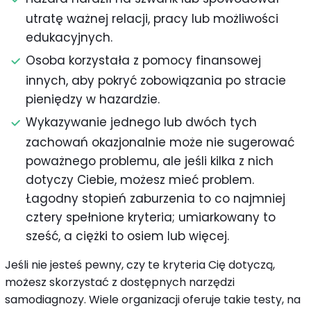
utratę ważnej relacji, pracy lub możliwości
edukacyjnych.
Osoba korzystała z pomocy finansowej
innych, aby pokryć zobowiązania po stracie
pieniędzy w hazardzie.
Wykazywanie jednego lub dwóch tych
zachowań okazjonalnie może nie sugerować
poważnego problemu, ale jeśli kilka z nich
dotyczy Ciebie, możesz mieć problem.
Łagodny stopień zaburzenia to co najmniej
cztery spełnione kryteria; umiarkowany to
sześć, a ciężki to osiem lub więcej.
Jeśli nie jesteś pewny, czy te kryteria Cię dotyczą,
możesz skorzystać z dostępnych narzędzi
samodiagnozy. Wiele organizacji oferuje takie testy, na