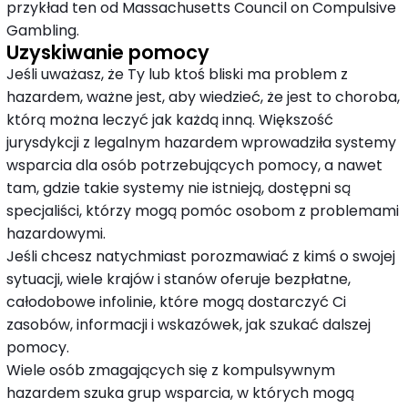
przykład ten od Massachusetts Council on Compulsive
Gambling.
Uzyskiwanie pomocy
Jeśli uważasz, że Ty lub ktoś bliski ma problem z
hazardem, ważne jest, aby wiedzieć, że jest to choroba,
którą można leczyć jak każdą inną. Większość
jurysdykcji z legalnym hazardem wprowadziła systemy
wsparcia dla osób potrzebujących pomocy, a nawet
tam, gdzie takie systemy nie istnieją, dostępni są
specjaliści, którzy mogą pomóc osobom z problemami
hazardowymi.
Jeśli chcesz natychmiast porozmawiać z kimś o swojej
sytuacji, wiele krajów i stanów oferuje bezpłatne,
całodobowe infolinie, które mogą dostarczyć Ci
zasobów, informacji i wskazówek, jak szukać dalszej
pomocy.
Wiele osób zmagających się z kompulsywnym
hazardem szuka grup wsparcia, w których mogą