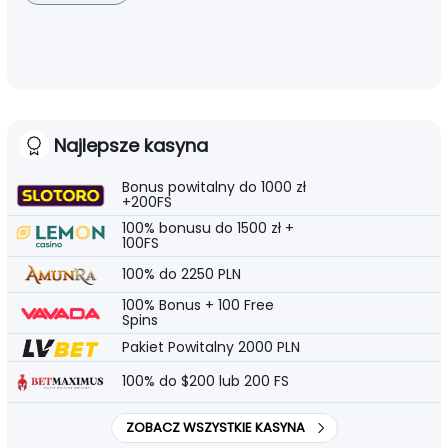
Najlepsze kasyna
Bonus powitalny do 1000 zł
+200FS
100% bonusu do 1500 zł +
100FS
100% do 2250 PLN
100% Bonus + 100 Free
Spins
Pakiet Powitalny 2000 PLN
100% do $200 lub 200 FS
ZOBACZ WSZYSTKIE KASYNA