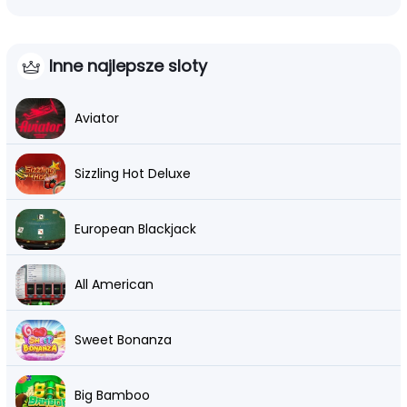
Inne najlepsze sloty
Aviator
Sizzling Hot Deluxe
European Blackjack
All American
Sweet Bonanza
Big Bamboo