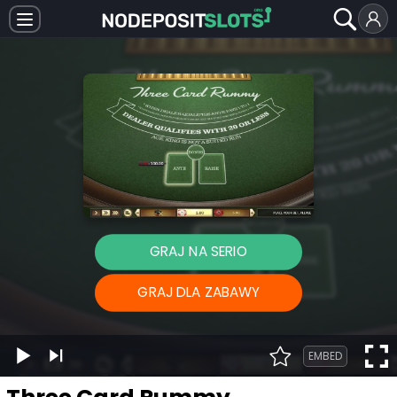
GRAJ NA SERIO
GRAJ DLA ZABAWY
EMBED