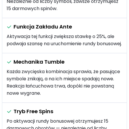
Niezależnie od liczby symboli, zawsze otrzymujesz
15 darmowych spinów.
Funkcja Zakładu Ante
Aktywacja tej funkcji zwiększa stawkę o 25%, ale
podwaja szansę na uruchomienie rundy bonusowej.
Mechanika Tumble
Każda zwycięska kombinacja sprawia, że pasujące
symbole znikają, a na ich miejsce spadają nowe.
Reakcja łańcuchowa trwa, dopóki nie powstaną
nowe wygrane.
Tryb Free Spins
Po aktywacji rundy bonusowej otrzymujesz 15
darmowych obrotów — niezależnie od liczby