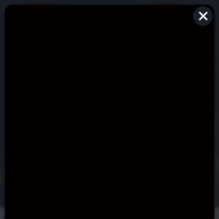
SPIEL UM ECHTES GELD
KOSTENLOS SPIELEN
EMBED