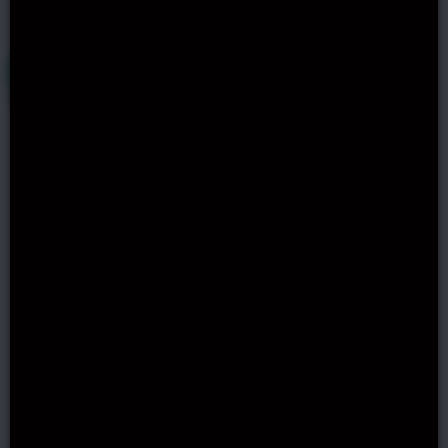
Zuletzt aktualisiert von Stephan Dobrin :
vor 20
Monaten
Comments (0)
KOMMENTAR