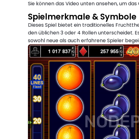
Sie können das Video unten ansehen, um das
Spielmerkmale & Symbole
Dieses Spiel bietet ein traditionelles Frucht
den üblichen 3 oder 4 Rollen unterscheidet. E
sowohl neue als auch erfahrene Spieler bege