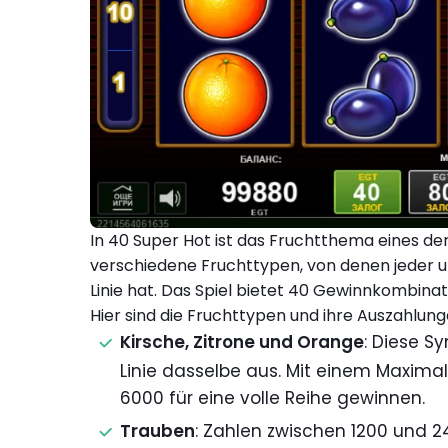
In 40 Super Hot ist das Fruchtthema eines der
verschiedene Fruchttypen, von denen jeder u
Linie hat. Das Spiel bietet 40 Gewinnkombinat
Hier sind die Fruchttypen und ihre Auszahlung
Kirsche, Zitrone und Orange
: Diese S
Linie dasselbe aus. Mit einem Maxima
6000 für eine volle Reihe gewinnen.
Trauben
: Zahlen zwischen 1200 und 2