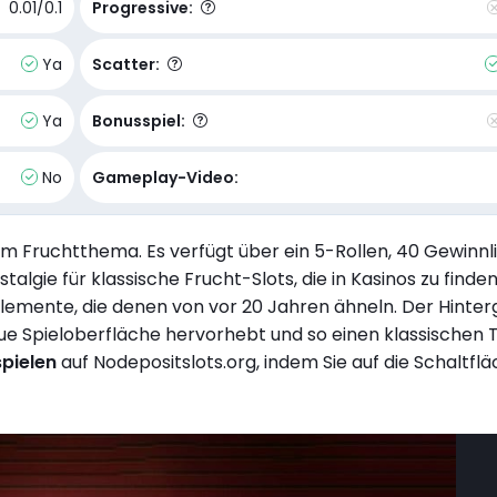
0.01/0.1
Progressive:
Ya
Scatter:
Ya
Bonusspiel:
No
Gameplay-Video:
nem Fruchtthema. Es verfügt über ein 5-Rollen, 40 Gewinnl
algie für klassische Frucht-Slots, die in Kasinos zu finden
lemente, die denen von vor 20 Jahren ähneln. Der Hinter
laue Spieloberfläche hervorhebt und so einen klassischen
spielen
auf Nodepositslots.org, indem Sie auf die Schaltfl