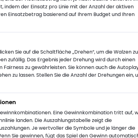
indem der Einsatz pro Linie mit der Anzahl der aktiven
 Ihren Einsatzbetrag basierend auf Ihrem Budget und Ihren
licken Sie auf die Schaltfläche „Drehen“, um die Walzen zu
en zufällig. Das Ergebnis jeder Drehung wird durch einen
 Fairness zu gewährleisten. Sie können auch die Autopla
ehen zu lassen. Stellen Sie die Anzahl der Drehungen ein, 
tionen
ewinnkombinationen. Eine Gewinnkombination tritt auf, 
linie landen. Die Auszahlungstabelle zeigt die
zahlungen. Je wertvoller die Symbole und je länger die
Wenn Sie gewinnen, fügt das Spiel den Gewinn automatisc