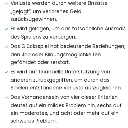
Verluste werden durch weitere Einsätze
„gejagt“, um verlorenes Geld
zurückzugewinnen.
Es wird gelogen, um das tatsächliche Ausmaß
des Spielens zu verbergen.
Das Glücksspiel hat bedeutende Beziehungen,
den Job oder Bildungsmöglichkeiten
gefährdet oder zerstört.
Es wird auf finanzielle Unterstützung von
anderen zurückgegriffen, um durch das
Spielen entstandene Verluste auszugleichen.
Das Vorhandensein von vier dieser Kriterien
deutet auf ein mildes Problem hin, sechs auf
ein moderates, und acht oder mehr auf ein
schweres Problem.