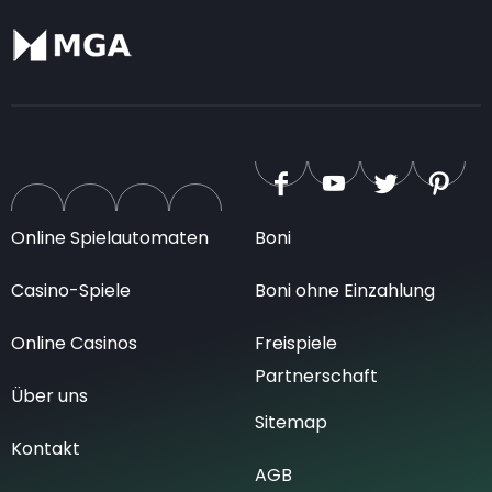
Online Spielautomaten
Boni
Casino-Spiele
Boni ohne Einzahlung
Online Casinos
Freispiele
Partnerschaft
Über uns
Sitemap
Kontakt
AGB