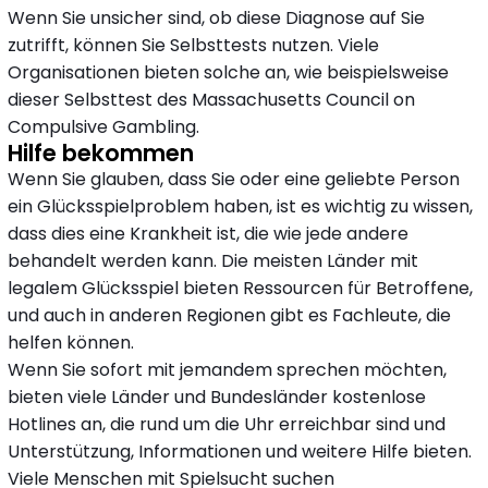
Wenn Sie unsicher sind, ob diese Diagnose auf Sie
zutrifft, können Sie Selbsttests nutzen. Viele
Organisationen bieten solche an, wie beispielsweise
dieser Selbsttest des Massachusetts Council on
Compulsive Gambling.
Hilfe bekommen
Wenn Sie glauben, dass Sie oder eine geliebte Person
ein Glücksspielproblem haben, ist es wichtig zu wissen,
dass dies eine Krankheit ist, die wie jede andere
behandelt werden kann. Die meisten Länder mit
legalem Glücksspiel bieten Ressourcen für Betroffene,
und auch in anderen Regionen gibt es Fachleute, die
helfen können.
Wenn Sie sofort mit jemandem sprechen möchten,
bieten viele Länder und Bundesländer kostenlose
Hotlines an, die rund um die Uhr erreichbar sind und
Unterstützung, Informationen und weitere Hilfe bieten.
Viele Menschen mit Spielsucht suchen