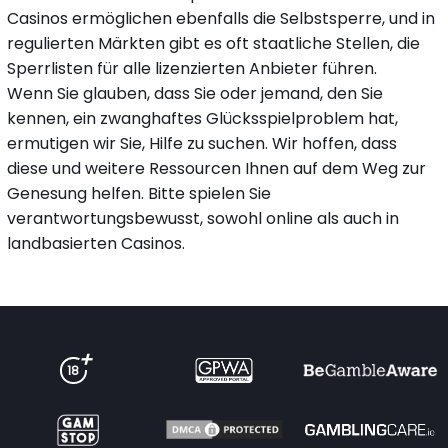
Casinos ermöglichen ebenfalls die Selbstsperre, und in
regulierten Märkten gibt es oft staatliche Stellen, die
Sperrlisten für alle lizenzierten Anbieter führen.
Wenn Sie glauben, dass Sie oder jemand, den Sie
kennen, ein zwanghaftes Glücksspielproblem hat,
ermutigen wir Sie, Hilfe zu suchen. Wir hoffen, dass
diese und weitere Ressourcen Ihnen auf dem Weg zur
Genesung helfen. Bitte spielen Sie
verantwortungsbewusst, sowohl online als auch in
landbasierten Casinos.
+
18