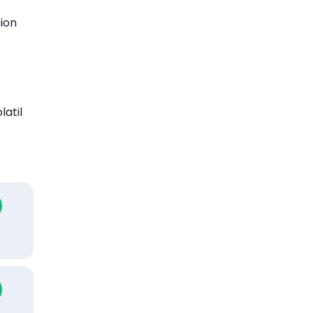
ion
latil