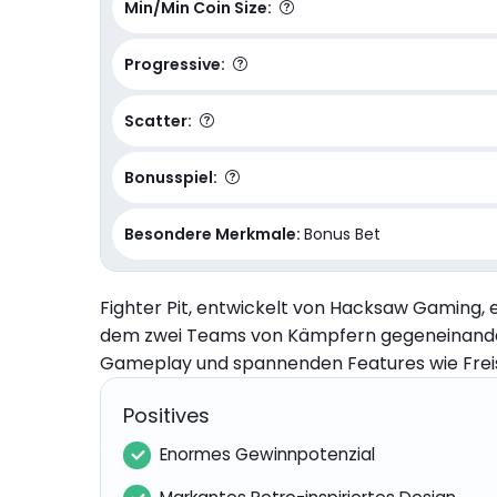
Min/Min Coin Size:
Progressive:
Scatter:
Bonusspiel:
Besondere Merkmale:
Bonus Bet
Fighter Pit, entwickelt von Hacksaw Gaming, e
dem zwei Teams von Kämpfern gegeneinander
Gameplay und spannenden Features wie Freis
Positives
Enormes Gewinnpotenzial