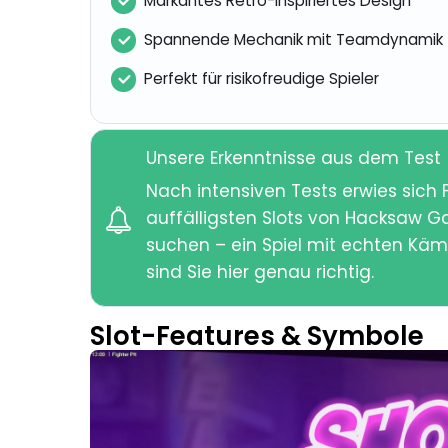
Markantes Retro-inspiriertes Design
Spannende Mechanik mit Teamdynamik
Perfekt für risikofreudige Spieler
Unsere Erkenntnisse aus dem Test
Nach intensiven Tests erwies sich F
auffälligsten Slots von Hacksaw 
suchen – ein Spiel mit echten Kämp
sind Sie hier genau richtig.
Slot-Features & Symbole