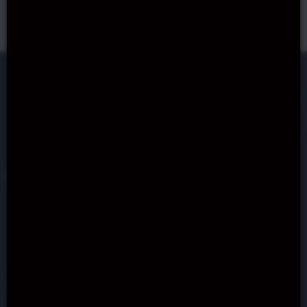
+
18
Online Spielautomaten
Boni