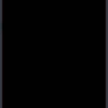
Schon Plinko by Hacksaw gespielt?
1
0
Zuletzt aktualisiert von NoDepositSlots.org :
vor 16
Monaten
Comments (0)
KOMMENTAR