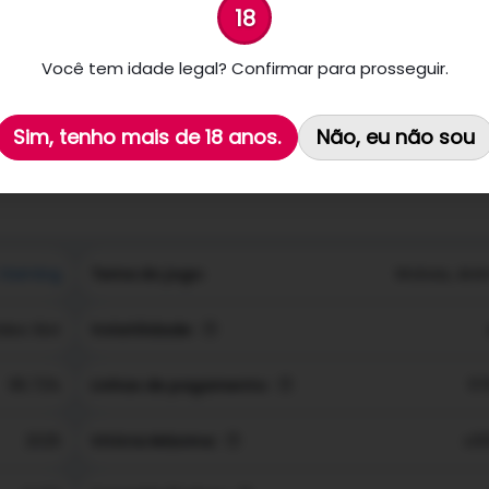
18
Você tem idade legal? Confirmar para prosseguir.
EMBED
Sim, tenho mais de 18 anos.
Não, eu não sou
lot
4.7
Avaliação 
r Gaming
Tema do jogo:
Wolves, Ani
deo Slot
Volatilidade:
95.72%
Linhas de pagamento:
11
2025
Vitória Máxima:
x3