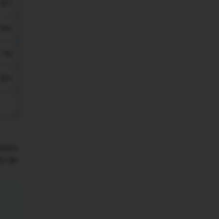
6/7
Sim
No
Sim
savam
lo de