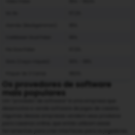
Vídeo Poker
95% – 99,5%
Sic Bo
97,2%
Gamão (Backgammon)
95%
Caribbean Stud Poker
95%
Pai Gow Poker
97,5%
Slots (Caça-níqueis)
90% – 98%
Pôquer de 3 Cartas
98,5%
Os provedores de software
mais populares
Um “provedor de software” é uma empresa que
desenvolve e vende software de jogos de cassino.
Algumas dessas empresas vendem seus produtos
para cassinos online, que então utilizam essas
ferramentas para criar interfaces para os jogadores.