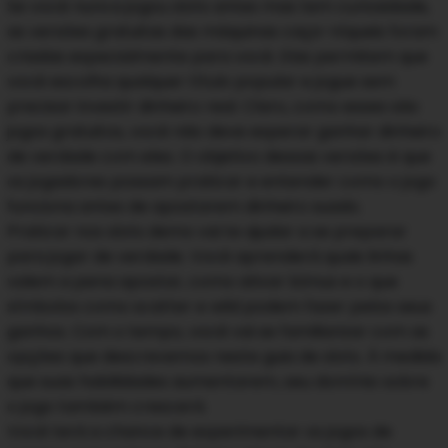
Se você nunca jogou slots antes mas tem curiosidade,
as versões gratuitas das máquinas caça-níqueis foram
criadas especialmente para você. Elas permitem que
você escolha qualquer título popular e jogue sem
precisar investir dinheiro real. Claro, como esses são
jogos gratuitos, você não deve esperar ganhar dinheiro
de verdade com eles. O objetivo dessas versões é que
os jogadores possam praticar e entender como o jogo
funciona antes de apostarem dinheiro suado.
Praticar nos slots demo vai te ajudar a se preparar
para jogar de verdade. Você aprenderá quais linhas
valem a pena apostar, como ativar bônus e o que
símbolos como scatter e wild podem fazer pelos seus
ganhos. Com o tempo, você vai se familiarizar com as
opções que descrevemos neste guia de slots. À medida
que suas habilidades aumentarem, seu domínio sobre
o jogo também crescerá.
Você terá a chance de experimentar os jogos de