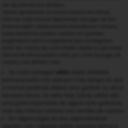
vez de prêmios em dinheiro.
Vamos apresentar um breve resumo dos bônus
internos mais comuns disponíveis nos jogos de slot.
Embora sejam relativamente limitados em número,
esses benefícios podem resultar em grandes
pagamentos para os jogadores que conseguirem
ativá-los. Vamos dar uma olhada rápida no que essas
ofertas de bônus podem fazer por você nos jogos de
cassino com dinheiro real.
Se você conseguir
wilds
, esses símbolos
permanecerão nos rolos por mais tempo do que
o normal, podendo dobrar seus ganhos ou ativar
recursos bônus. Os wilds fixos (sticky wilds) são
uma parte importante de alguns slots gratuitos,
mas são menos comuns nas versões de cassino.
Em alguns jogos de slot, especialmente
aqueles com rodadas grátis, rodadas bônus e