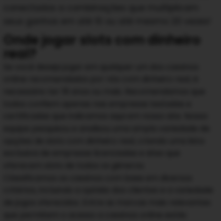
conectados a combinações que multiplicam
seus ganhos em até 10 ou até mesmo 20 vezes!
Onde jogar slots com dinheiro
real?
Se você deseja jogar em qualquer um dos cassinos
online recomendados por nós com dinheiro real, é
necessário ter 18 anos ou mais. Recomendamos que
todos confiem apenas nas empresas testadas e
certificadas que indicamos aqui em nosso site. Nossa
equipe pesquisou e analisou uma ampla variedade de
opções de slots com dinheiro real, criando uma lista
exclusiva de empresas licenciadas e sites que
oferecem slots de todos os gêneros.
Classificamos os cassinos com base em diversos
critérios, incluindo a opinião dos clientes e a variedade
de jogos oferecidos. Entre as marcas mais relevantes
que permitem o acesso a cassinos online estão