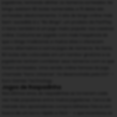
jogadores, tentando alinhar os números sorteados. No
bingo, existem 90 bolas numeradas, e 15 delas são
sorteadas aleatoriamente. O site de bingo online mais
bem-sucedido é o “Rio Bingo”, um produto da PariPlay.
O Keno também é um jogo muito popular nos cassinos
online. Costuma ser jogado com mais frequência do
que o bingo tradicional, e muitos sites o oferecem
como alternativa a outros jogos de números. No Keno,
80 bolas são colocadas em um tambor giratório e os
jogadores tentam combinar seus números com os que
forem sorteados. Uma versão online famosa do jogo,
chamada “Keno Universe”, foi desenvolvida pela EGT —
Euro Games Technology.
Jogos de Raspadinha
Nos últimos anos, as raspadinhas se tornaram cada
vez mais populares entre muitos jogadores. Cerca de
metade dos apostadores compra bilhetes físicos em
busca de um lucro rápido e fácil — o que incentivou os