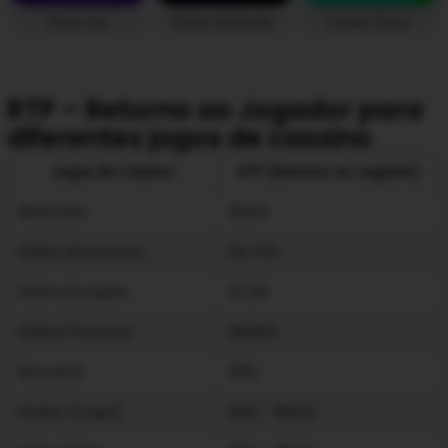
Plinko Go
Plinko Hacksaw
Easter Plinko
RTP – Retorno ao Jogador para
diferentes jogos de cassino
Jogos de Cassino
RTP (Retorno ao Jogador)
BlackJack
99,5%
Roleta Americana
94,75%
Roleta Europeia
97,3%
Roleta Francesa
98,65%
Baccarat
99%
Dados (Craps)
95% – 98,6%