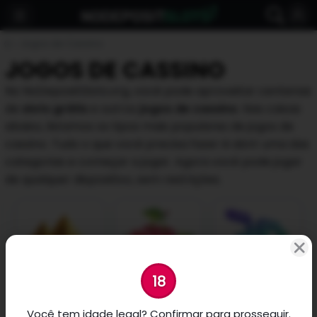
Jogos de Cassino
JOGOS DE CASSINO
No NoDepositSlots.org, você pode aproveitar centenas
de
slots grátis
e outros
jogos de cassino
. Nas caixas
abaixo, listamos os tipos mais populares de jogos de
cassino. Tudo o que você precisa fazer é abrir uma das
categorias e começar a jogar. Agora você pode jogar
de qualquer dispositivo, sem restrições.
18
Slots do Egito
Slots de
Slots 3D
Frutas
Você tem idade legal? Confirmar para prosseguir.