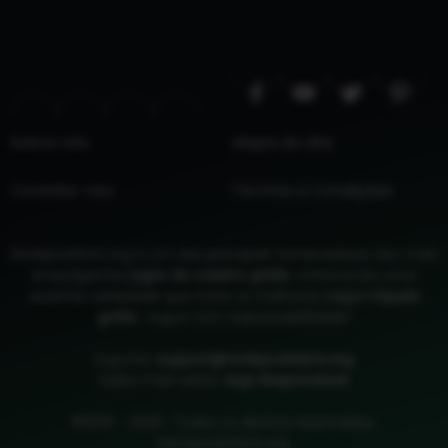
Sobre nós
Mapa do site
Contate-nos
Termos e Condições
Nodepositlots.org é um dos principais fornecedores dos mais
empolgantes
jogos de cassino grátis
, oferecendo uma
enorme variedade que inclui os melhores
caça-níqueis
grátis
. Jogue com responsabilidade!
Suporte:
support@nodepositslots.org
Saiba mais sobre
Jogo Responsável
.
©2013 - 2026 · Todos os direitos reservados.
NoDepositSlots.org.