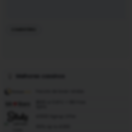
COMENTÁRIO
Melhores cassinos
Pacote de boas-vindas
$500 or 5 BTC + 180 Free
Spins
€1000 Signup Offer
100% Up to €300