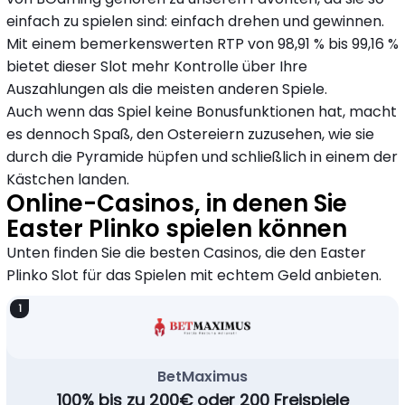
einfach zu spielen sind: einfach drehen und gewinnen.
Mit einem bemerkenswerten RTP von 98,91 % bis 99,16 %
bietet dieser Slot mehr Kontrolle über Ihre
Auszahlungen als die meisten anderen Spiele.
Auch wenn das Spiel keine Bonusfunktionen hat, macht
es dennoch Spaß, den Ostereiern zuzusehen, wie sie
durch die Pyramide hüpfen und schließlich in einem der
Kästchen landen.
Online-Casinos, in denen Sie
Easter Plinko spielen können
Unten finden Sie die besten Casinos, die den Easter
Plinko Slot für das Spielen mit echtem Geld anbieten.
BetMaximus
100% bis zu 200€ oder 200 Freispiele