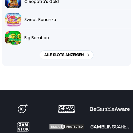
Cleopatra’s Gold
Sweet Bonanza
Big Bamboo
ALLE SLOTS ANZEIGEN
+
18