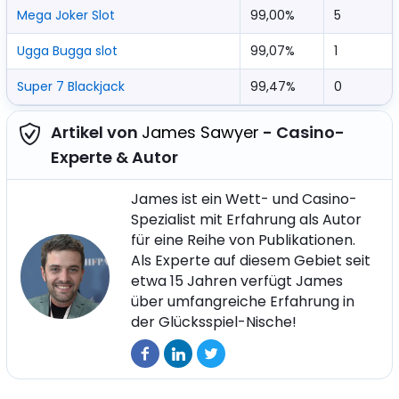
Mega Joker Slot
99,00%
5
Ugga Bugga slot
99,07%
1
Super 7 Blackjack
99,47%
0
Artikel von
James Sawyer
- Casino-
Experte & Autor
James ist ein Wett- und Casino-
Spezialist mit Erfahrung als Autor
für eine Reihe von Publikationen.
Als Experte auf diesem Gebiet seit
etwa 15 Jahren verfügt James
über umfangreiche Erfahrung in
der Glücksspiel-Nische!