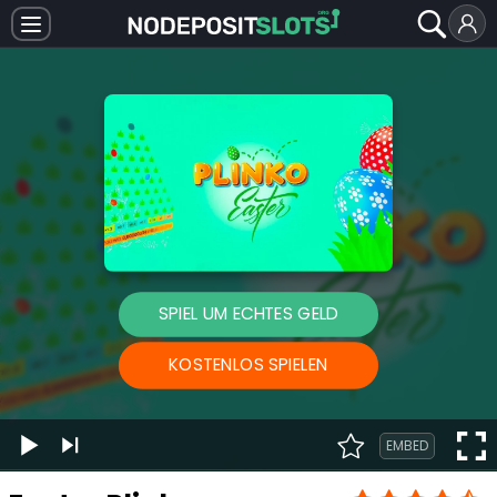
SPIEL UM ECHTES GELD
KOSTENLOS SPIELEN
EMBED