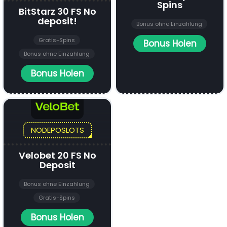
Spins
BitStarz 30 FS No
deposit!
Bonus ohne Einzahlung
Gratis-Spins
Bonus Holen
Bonus ohne Einzahlung
Bonus Holen
NODEPOSLOTS
Velobet 20 FS No
Deposit
Bonus ohne Einzahlung
Gratis-Spins
Bonus Holen