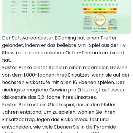
Der Softwareanbieter BGaming hat einen Treffer
gelandet, indem er das beliebte Mini-Spiel aus der TV-
Show mit einem fröhlichen Oster-Thema kombiniert
hat.
Easter Plinko bietet Spielern einen maximalen Gewinn
von dem 1.000-fachen ihres Einsatzes, wenn sie auf der
höchsten Risikostufe mit allen 16 Ebenen spielen. Der
niedrigste mögliche Gewinn pro Ei beträgt auf dieser
Risikostufe das 0,2-fache Ihres Einsatzes.
Easter Plinko ist ein Glücksspiel, das in den 1950er
Jahren entstand. Um zu spielen, wählen Sie Ihren
Einsatzbetrag, legen das Risikoniveau fest und
entscheiden, wie viele Ebenen Sie in die Pyramide