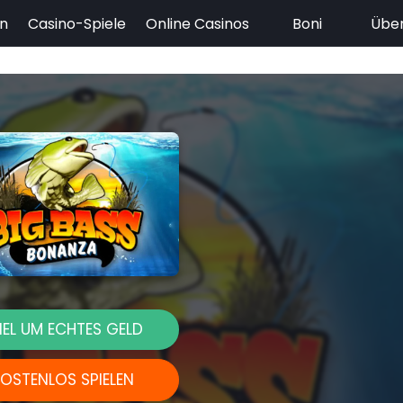
n
Casino-Spiele
Online Casinos
Boni
Über
IEL UM ECHTES GELD
OSTENLOS SPIELEN