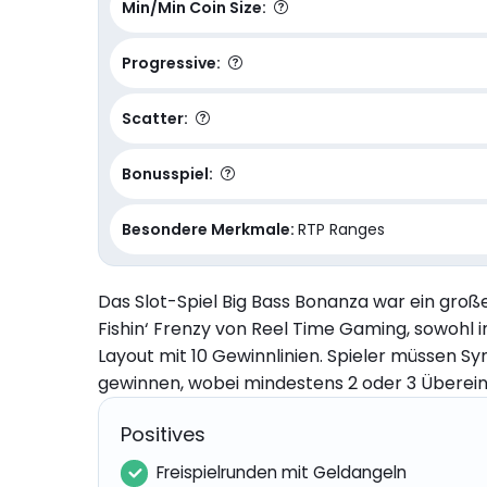
Min/Min Coin Size:
Progressive:
Scatter:
Bonusspiel:
Besondere Merkmale:
RTP Ranges
Das Slot-Spiel Big Bass Bonanza war ein großer
Fishin‘ Frenzy von Reel Time Gaming, sowohl
Layout mit 10 Gewinnlinien. Spieler müssen 
gewinnen, wobei mindestens 2 oder 3 Überein
Positives
Freispielrunden mit Geldangeln