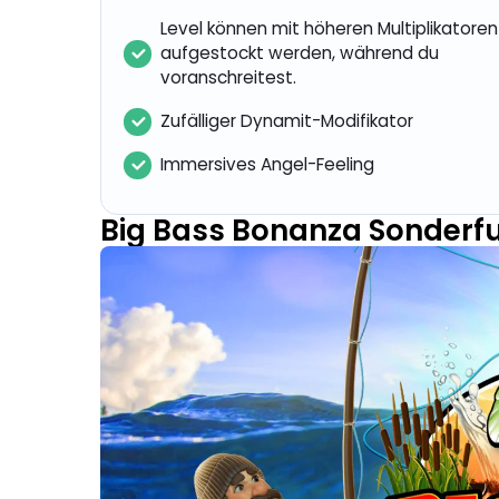
Level können mit höheren Multiplikatoren
aufgestockt werden, während du
voranschreitest.
Zufälliger Dynamit-Modifikator
Immersives Angel-Feeling
Big Bass Bonanza Sonderfu