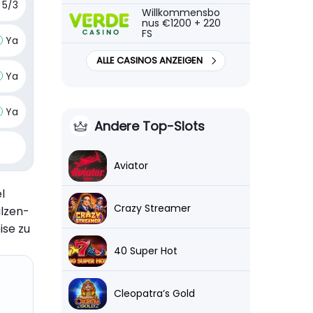
5/3
Willkommensbo
nus €1200 + 220
FS
Ya
ALLE CASINOS ANZEIGEN
Ya
Ya
Andere Top-Slots
Aviator
l
Crazy Streamer
alzen-
ise zu
40 Super Hot
Cleopatra’s Gold