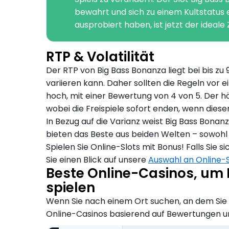
bewahrt und sich zu einem Kultstatus e
ausprobiert haben, ist jetzt der ideale 
RTP & Volatilität
Der RTP von Big Bass Bonanza liegt bei bis zu 
variieren kann. Daher sollten die Regeln vor ei
hoch, mit einer Bewertung von 4 von 5. Der h
wobei die Freispiele sofort enden, wenn dieser
In Bezug auf die Varianz weist Big Bass Bonan
bieten das Beste aus beiden Welten – sowohl G
Spielen Sie Online-Slots mit Bonus! Falls Sie
Sie einen Blick auf unsere
Auswahl an Online-S
Beste Online-Casinos, um 
spielen
Wenn Sie nach einem Ort suchen, an dem Sie 
Online-Casinos basierend auf Bewertungen und