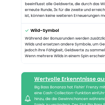
beeinflusst alle Geldwerte, die durch das 
erneute Runde, 3x für die zweite und erreicht 
ist, können keine weiteren Erneuerungen m
Wild-Symbol
Während der Bonusrunden werden zusätzlic
Wilds und ersetzen andere Symbole, um Gew
jedoch ihre Fähigkeit, Geldwerte zu samme
Wenn mehrere Wilds in einem Spin erscheine
Wertvolle Erkenntnisse au
Big Bass Bonanza hat Fishin’ Frenzy m
eine Cash-Collection-Funktion einführ
hinzu, die die Gewinnchancen während 
Spiels zu verändern. Der Slot Big Bas