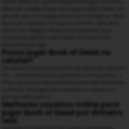
Desde definir sua aposta desejada até girar os rolos e
ativar as rodadas bônus, nosso guia passo a passo vai
garantir que você esteja pronto para embarcar nesta
busca por riquezas. Ao longo do caminho, descubra
dicas e estratégias valiosas para maximizar suas
chances de ganhar e aproveitar ao máximo sua
experiência de jogo.
Posso jogar Book of Dead no
celular?
Sim, Book of Dead é jogável em navegadores Android e
iOS — exatamente como seria em um computador. A
Play’n GO foi uma das primeiras fornecedoras de slots
a otimizar seus jogos para dispositivos móveis, e o
esforço valeu a pena.
Melhores cassinos online para
jogar Book of Dead por dinheiro
real
Aqui está uma lista top 3 de cassinos alimentados