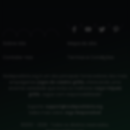
Sobre nós
Mapa do site
Contate-nos
Termos e Condições
Nodepositlots.org é um dos principais fornecedores dos mais
empolgantes
jogos de cassino grátis
, oferecendo uma
enorme variedade que inclui os melhores
caça-níqueis
grátis
. Jogue com responsabilidade!
Suporte:
support@nodepositslots.org
Saiba mais sobre
Jogo Responsável
.
©2013 - 2026 · Todos os direitos reservados.