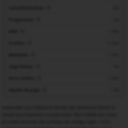
Carretéis/Linhas:
5/3
Progressive:
No
Wild:
Sim
Scatter:
Sim
Multiplier:
Sim
Jogo bônus:
No
Giros Grátis:
Sim
Opção de jogo:
No
Inspirado nos clássicos filmes de aventura, Book of
Dead acompanha o explorador Rich Wilde em uma
jornada através de tumbas do antigo Egito. Com