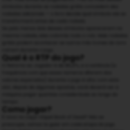
símbolos durante as rodadas grátis concedem dez
rodadas adicionais — o livro decide qual símbolo ele se
transformará antes de cada rodada.
Se pelo menos dois desses símbolos aparecerem na
mesma rodada, eles cobrirão todo o rolo. Mais rodadas
grátis podem acontecer se outros três ícones do Livro
caírem durante o jogo.
Qual é o RTP do jogo?
O Retorno ao Jogador é de 96,21%, e a variância (a
frequência com que esses números diferem dos
valores esperados) durante o jogo é alta: com este
slot, depois de algumas apostas, você deverá ver a
máquina pagar quantias consideráveis ao longo do
tempo.
Como jogar?
É novo no caça-níquel Book of Dead? Não se
preocupe, vamos te guiar em cada etapa do jogo.