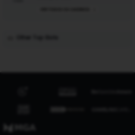
VER TODOS OS CASSINOS
Other Top Slots
+
18