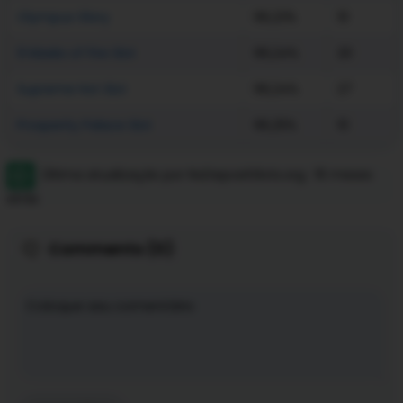
Olympus Glory
96,23%
10
9 Masks of Fire Slot
96,24%
20
Supreme Hot Slot
96,24%
27
Prosperity Palace Slot
96,25%
10
Última atualização por NoDepositSlots.org :
16 meses
atrás
Comments (0)