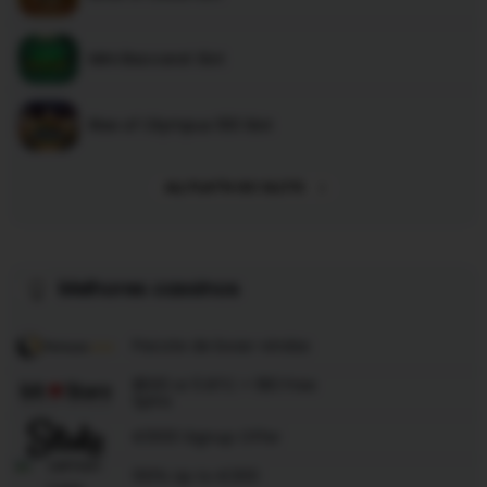
Mini Baccarat Slot
Rise of Olympus 100 Slot
ALL PLAY'N GO SLOTS
Melhores cassinos
Pacote de boas-vindas
$500 or 5 BTC + 180 Free
Spins
€1000 Signup Offer
100% Up to €300