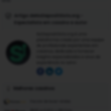
atrás
Artigo de
NoDepositSlots.org
-
Especialista em cassino e autor
NoDepositSlots.org é uma
plataforma criada por uma equipe
de profissionais experientes em
cassinos, dedicada a fornecer
insights especializados e anos de
experiência no setor.
Melhores cassinos
Pacote de boas-vindas
$500 or 5 BTC + 180 Free