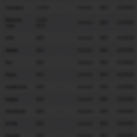
2 ADA
-
Instant
$50
€20000
Cardano
Binance
0.001
-
Instant
$50
€20000
BCH
Coin
$20
-
Instant
$50
€20000
EOS
$20
-
Instant
$50
€20000
Stellar
$20
-
Instant
$50
€20000
Dai
$20
-
Instant
$50
€20000
Pepe
$20
-
Instant
$50
€20000
Avalanche
$20
-
Instant
$50
€20000
Kaspa
$20
-
Instant
$50
€20000
Worldcoin
$20
-
Instant
$50
€20000
ATOM
$20
-
Instant
$50
€20000
Render