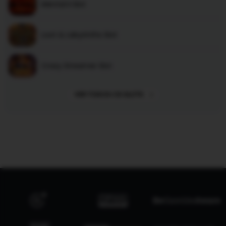
Mental II Slot
Loot & Labyrinths Slot
Crazy Streamer Slot
VER TODOS OS SLOTS
+
18