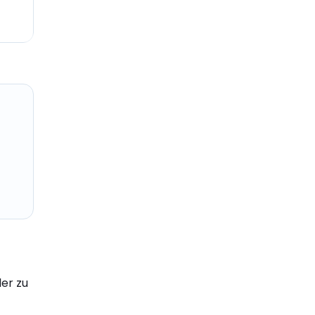
ler zu