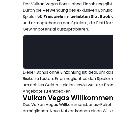
Der Vulkan Vegas Bonus ohne Einzahlung gibt n
Durch die Verwendung des exklusiven Bonus
Spieler
50 Freispiele im beliebten Slot Book
und ermöglichen es den Spielern, die Plattfo
Gewinnpotenzial auszuprobieren.
NODEPOSLOTS
Dieser Bonus ohne Einzahlung ist ideal, um das
Risiko zu testen. Er ermöglicht es den Spieler
um echtes Geld zu spielen sowie weitere Pr
Angebote zu entdecken.
Vulkan Vegas Willkomme
Das Vulkan Vegas Willkommensbonus-Paket wu
ermöglichen. Neue Nutzer können einen Willko