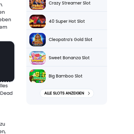
Crazy Streamer Slot
n.
en
ieben
40 Super Hot Slot
tem
Cleopatra’s Gold Slot
Sweet Bonanza Slot
Big Bamboo Slot
lles
f Dead
ALLE SLOTS ANZEIGEN
 zu
en,