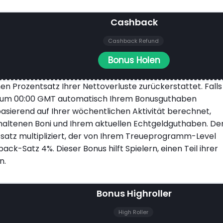
Cashback
000
Cashback Refund
Bonus Holen
en Prozentsatz Ihrer Nettoverluste zurückerstattet. Falls
g um 00:00 GMT automatisch Ihrem Bonusguthaben
sierend auf Ihrer wöchentlichen Aktivität berechnet,
rhaltenen Boni und Ihrem aktuellen Echtgeldguthaben. De
atz multipliziert, der von Ihrem Treueprogramm-Level
ck-Satz 4%. Dieser Bonus hilft Spielern, einen Teil ihrer
n.
Bonus Highroller
500
High Roller