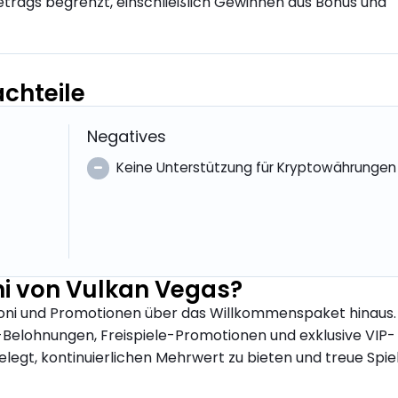
etrags begrenzt, einschließlich Gewinnen aus Bonus und
chteile
Negatives
Keine Unterstützung für Kryptowährungen
ni von Vulkan Vegas?
Boni und Promotionen über das Willkommenspaket hinaus.
Belohnungen, Freispiele-Promotionen und exklusive VIP-
legt, kontinuierlichen Mehrwert zu bieten und treue Spie