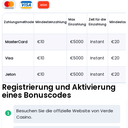
Max
Zeit für die
Zahlungsmethode
Mindesteinzahlung
Mindestau
Einzahlung
Einzahlung
€10
€5000
Instant
€20
MasterCard
€10
€5000
Instant
€20
Visa
€10
€5000
Instant
€20
Jeton
Registrierung und Aktivierung
eines Bonuscodes
Besuchen Sie die offizielle Website von Verde
Casino.