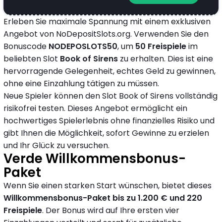
Erleben Sie maximale Spannung mit einem exklusiven
Angebot von NoDepositSlots.org. Verwenden Sie den
Bonuscode
NODEPOSLOTS50
, um
50 Freispiele
im
beliebten Slot
Book of Sirens
zu erhalten. Dies ist eine
hervorragende Gelegenheit, echtes Geld zu gewinnen,
ohne eine Einzahlung tätigen zu müssen.
Neue Spieler können den Slot Book of Sirens vollständig
risikofrei testen. Dieses Angebot ermöglicht ein
hochwertiges Spielerlebnis ohne finanzielles Risiko und
gibt Ihnen die Möglichkeit, sofort Gewinne zu erzielen
und Ihr Glück zu versuchen.
Verde Willkommensbonus-
Paket
Wenn Sie einen starken Start wünschen, bietet dieses
Willkommensbonus-Paket bis zu 1.200 € und 220
Freispiele
. Der Bonus wird auf Ihre ersten vier