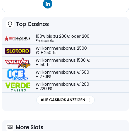
Top Casinos
100% bis zu 200€ oder 200
Freispiele
Willkommensbonus 2500
€ + 250 fs
Willkommensbonus 1500 €
+ 150 fs
Willkommensbonus €1500
+ 270FS
Willkommensbonus €1200
+ 220 FS
ALLE CASINOS ANZEIGEN
More Slots