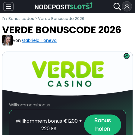
Bonus codes
Verde Bonuscode 2026
VERDE BONUSCODE 2026
Von
Gabriela Toneva
Willkommensbonus
Bonus
Willkommensbonus €1200 +
220 FS
holen