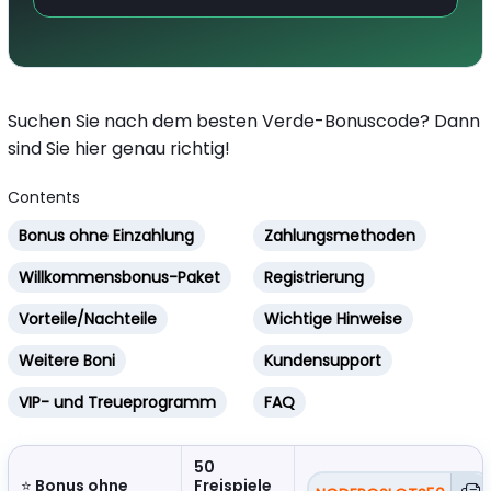
Suchen Sie nach dem besten Verde-Bonuscode? Dann
sind Sie hier genau richtig!
Contents
Bonus ohne Einzahlung
Zahlungsmethoden
Willkommensbonus-Paket
Registrierung
Vorteile/Nachteile
Wichtige Hinweise
Weitere Boni
Kundensupport
VIP- und Treueprogramm
FAQ
50
⭐ Bonus ohne
Freispiele