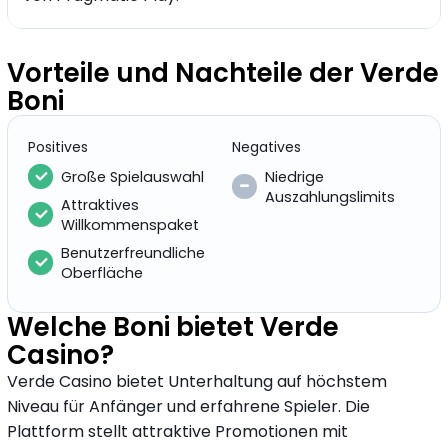
Vorteile und Nachteile der Verde
Boni
Positives
Negatives
Große Spielauswahl
Niedrige
Auszahlungslimits
Attraktives
Willkommenspaket
Benutzerfreundliche
Oberfläche
Welche Boni bietet Verde
Casino?
Verde Casino bietet Unterhaltung auf höchstem
Niveau für Anfänger und erfahrene Spieler. Die
Plattform stellt attraktive Promotionen mit