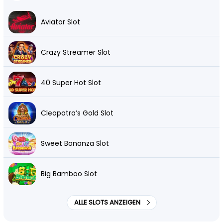
Aviator Slot
Crazy Streamer Slot
40 Super Hot Slot
Cleopatra’s Gold Slot
Sweet Bonanza Slot
Big Bamboo Slot
ALLE SLOTS ANZEIGEN