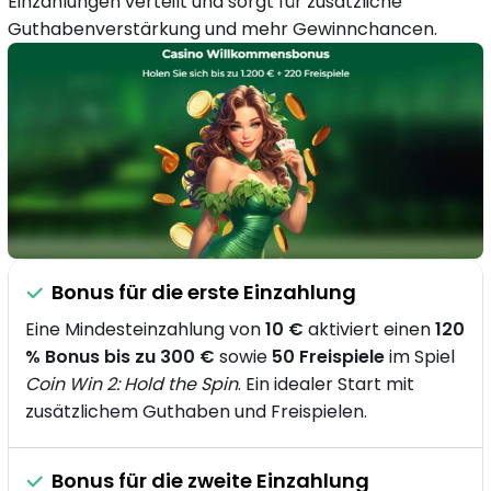
Einzahlungen verteilt und sorgt für zusätzliche
Guthabenverstärkung und mehr Gewinnchancen.
Bonus für die erste Einzahlung
Eine Mindesteinzahlung von
10 €
aktiviert einen
120
% Bonus bis zu 300 €
sowie
50 Freispiele
im Spiel
Coin Win 2: Hold the Spin
. Ein idealer Start mit
zusätzlichem Guthaben und Freispielen.
Bonus für die zweite Einzahlung