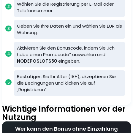
Wählen Sie die Registrierung per E-Mail oder
Telefonnummer.
Geben Sie Ihre Daten ein und wählen Sie EUR als
Währung.
Aktivieren Sie den Bonuscode, indem Sie „Ich
habe einen Promocode“ auswählen und
NODEPOSLOTS50
eingeben.
Bestätigen Sie Ihr Alter (18+), akzeptieren Sie
die Bedingungen und klicken Sie auf
„Registrieren“.
Wichtige Informationen vor der
Nutzung
Wer kann den Bonus ohne Einzahlung