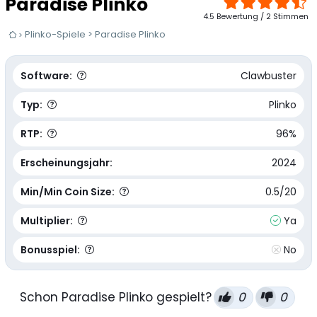
Paradise Plinko
4.5
Bewertung /
2
Stimmen
Plinko-Spiele
Paradise Plinko
Software:
Clawbuster
Typ:
Plinko
RTP:
96%
Erscheinungsjahr:
2024
Min/Min Coin Size:
0.5/20
Multiplier:
Ya
Bonusspiel:
No
Schon Paradise Plinko gespielt?
0
0