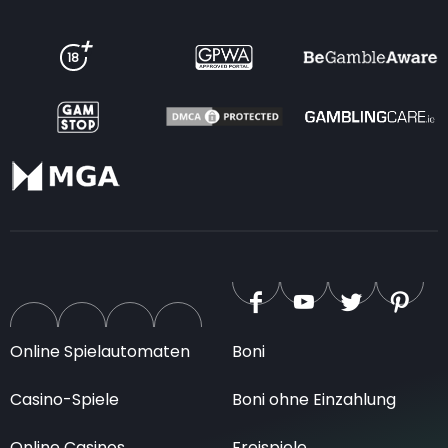
+
18
Online Spielautomaten
Boni
Casino-Spiele
Boni ohne Einzahlung
Online Casinos
Freispiele