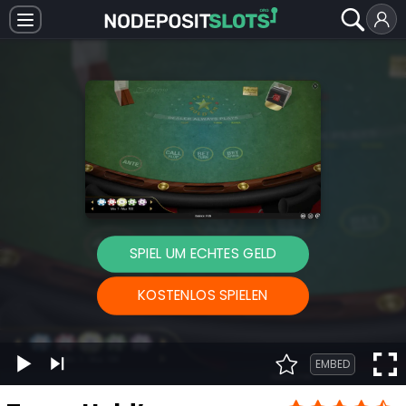
SPIEL UM ECHTES GELD
KOSTENLOS SPIELEN
EMBED