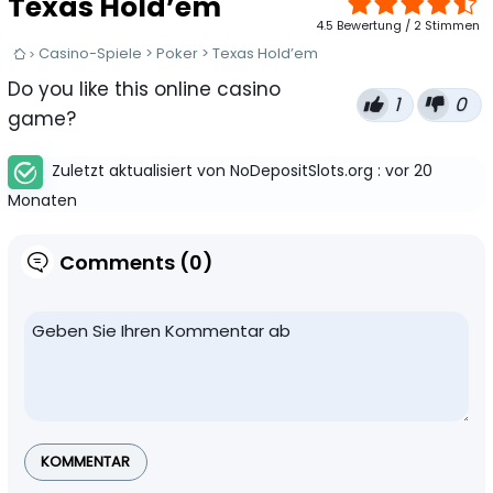
Texas Hold’em
4.5
Bewertung /
2
Stimmen
Casino-Spiele
Poker
Texas Hold’em
Do you like this online casino
1
0
game?
Zuletzt aktualisiert von NoDepositSlots.org :
vor 20
Monaten
Comments (0)
KOMMENTAR