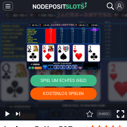
SPIEL UM ECHTES GELD
KOSTENLOS SPIELEN
EMBED