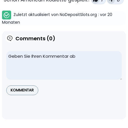
Zuletzt aktualisiert von NoDepositSlots.org :
vor 20
Monaten
Comments (0)
KOMMENTAR