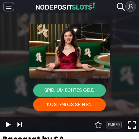
SPIEL UM ECHTES GELD
KOSTENLOS SPIELEN
EMBED