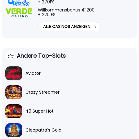
+ 270FS
Willkommensbonus €1200
+ 220 FS
ALLE CASINOS ANZEIGEN
Andere Top-Slots
Aviator
Crazy Streamer
40 Super Hot
Cleopatra’s Gold