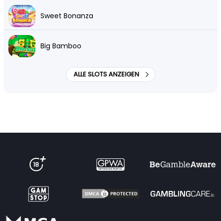
Sweet Bonanza
Big Bamboo
ALLE SLOTS ANZEIGEN
+
18