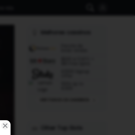
re nós
Melhores cassinos
Pacote de
boas-vindas
$500 or 5 BTC +
180 Free Spins
€1000 Signup
Offer
100% Up to
€300
VER TODOS OS CASSINOS
Other Top Slots