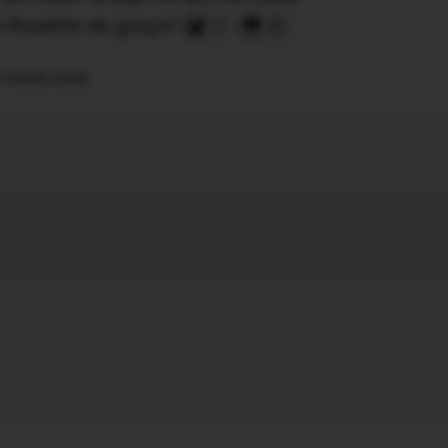
 Roulette de graça?
1
0
 meses atrás