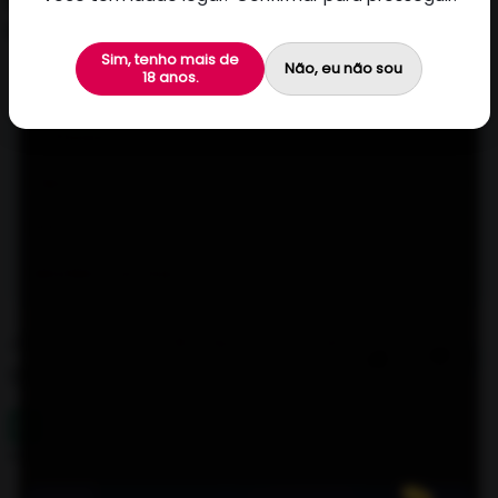
Blackjack Gold
Clássico
4.5
Avaliação /
2
votos
Sim, tenho mais de
Não, eu não sou
Jogos de Cassino
Blackjack
Blackjack Gold Clássico
18 anos.
Software:
Apricot
Tipo:
Blackjack
RTP:
99.91%
Min/Min Coin Size:
1/200
Já jogou Classic Blackjack Gold de
1
0
graça?
Última atualização por NoDepositSlots.org :
15 meses
atrás