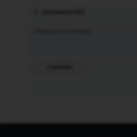
Comments (0)
COMENTÁRIO