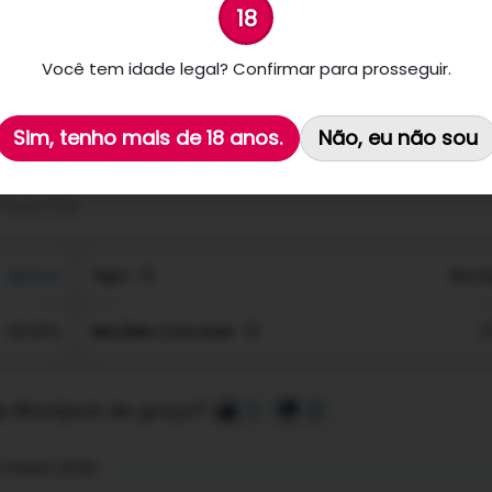
18
Você tem idade legal? Confirmar para prosseguir.
EMBED
Sim, tenho mais de 18 anos.
Não, eu não sou
Strip
4.5
Avaliação 
 Vegas Strip
Apricot
Tipo:
Black
99.65%
Min/Min Coin Size:
1
ip Blackjack de graça?
1
0
 meses atrás